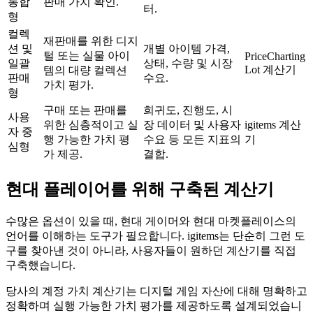
통합
판매 가치 확인.
터.
형
컬렉
재판매를 위한 디지
션 및
개별 아이템 가격,
털 또는 실물 아이
PriceCharting
일괄
상태, 수량 및 시장
Lot 계산기
템의 대량 컬렉션
판매
수요.
가치 평가.
형
구매 또는 판매를
희귀도, 진행도, 시
사용
위한 심층적이고 실
장 데이터 및 사용자
igitems 계산
자 중
행 가능한 가치 평
수요 등 모든 지표의
기
심형
가 제공.
결합.
현대 플레이어를 위해 구축된 계산기
수많은 옵션이 있을 때, 현대 게이머와 현대 마켓플레이스의
언어를 이해하는 도구가 필요합니다. igitems는 단순히 그런 도
구를 찾아낸 것이 아니라, 사용자들이 원하던 계산기를 직접
구축했습니다.
당사의 계정 가치 계산기는 디지털 게임 자산에 대해 명확하고
정확하며 실행 가능한 가치 평가를 제공하도록 설계되었습니