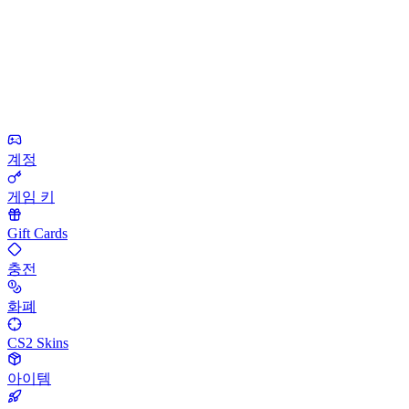
계정
게임 키
Gift Cards
충전
화폐
CS2 Skins
아이템