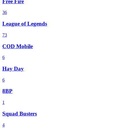
Free Fire
36
League of Legends
73
COD Mobile
6
Hay Day
6
8BP
1
Squad Busters
4