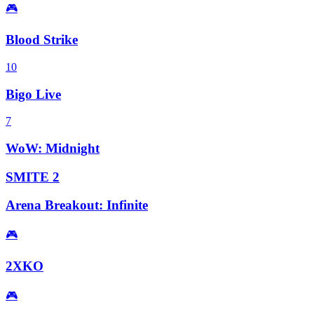
🎮
Blood Strike
10
Bigo Live
7
WoW: Midnight
SMITE 2
Arena Breakout: Infinite
🎮
2XKO
🎮