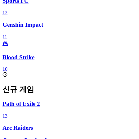
Sports FC
12
Genshin Impact
11
🎮
Blood Strike
10
신규 게임
Path of Exile 2
13
Arc Raiders