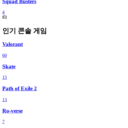
Squad Busters
4
인기 콘솔 게임
Valorant
60
Skate
15
Path of Exile 2
13
Ro-verse
7