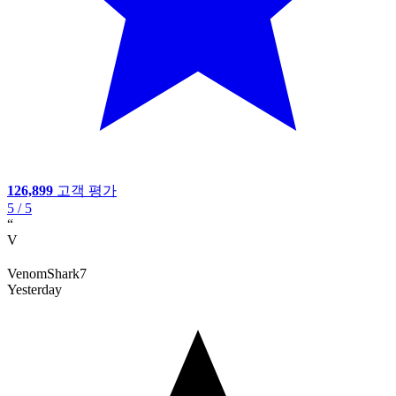
126,899
고객 평가
5
/ 5
“
V
VenomShark7
Yesterday