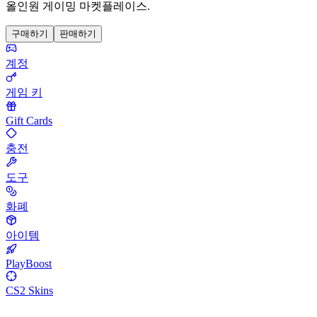
올인원 게이밍 마켓플레이스.
구매하기
판매하기
계정
게임 키
Gift Cards
충전
도구
화폐
아이템
PlayBoost
CS2 Skins