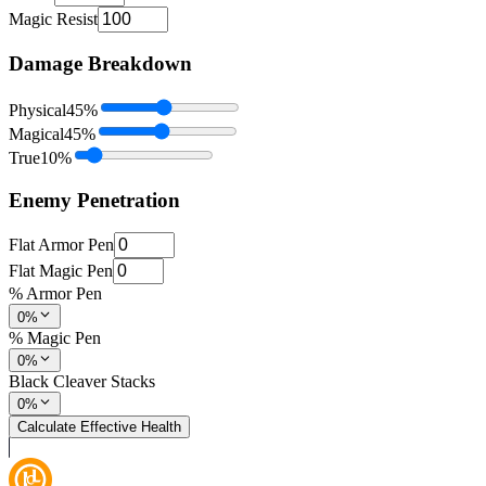
Magic Resist
Damage Breakdown
Physical
45
%
Magical
45
%
True
10
%
Enemy Penetration
Flat Armor Pen
Flat Magic Pen
% Armor Pen
0%
% Magic Pen
0%
Black Cleaver Stacks
0%
Calculate Effective Health