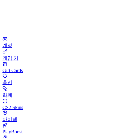
계정
게임 키
Gift Cards
충전
화폐
CS2 Skins
아이템
PlayBoost