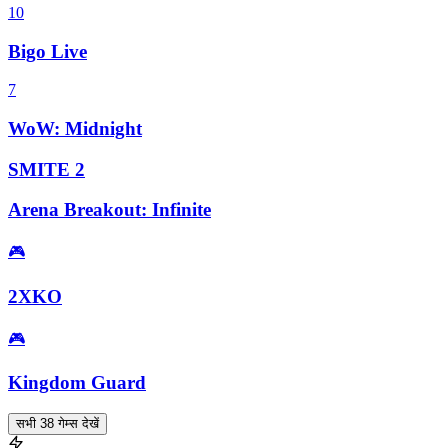
10
Bigo Live
7
WoW: Midnight
SMITE 2
Arena Breakout: Infinite
🎮
2XKO
🎮
Kingdom Guard
सभी 38 गेम्स देखें