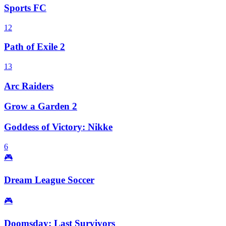
Sports FC
12
Path of Exile 2
13
Arc Raiders
Grow a Garden 2
Goddess of Victory: Nikke
6
🎮
Dream League Soccer
🎮
Doomsday: Last Survivors