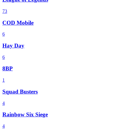
73
COD Mobile
6
Hay Day
6
8BP
1
Squad Busters
4
Rainbow Six Siege
4