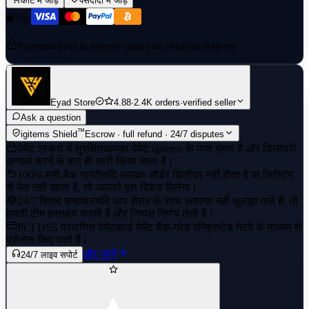
कार्ट में जोड़ें
पसंदीदा में जोड़ें
Payment held in escrow until you confirm delivery
Eyad Store
4.88
·
2.4K orders
·
verified seller
Ask a question
™
igitems Shield
Escrow · full refund · 24/7 disputes
पेमेंट एस्क्रो में सुरक्षित
आपका पेमेंट igitems के पास रहता है और डिलीवरी
कन्फर्म करने के बाद ही जारी किया जाता है।
100% मनी-बैक गारंटी
यदि आपका ऑर्डर डिलीवर नहीं होता है या लिस्टिंग
से मेल नहीं खाता है, तो आपको पूरा रिफंड मिलेगा।
24/7 विवाद समाधान
यदि आप सेलर के साथ समस्या नहीं सुलझा पाते हैं, तो
हमारी टीम हस्तक्षेप करती है और निष्पक्ष निर्णय लेती है।
PCI DSS प्रमाणित पेमेंट
कार्ड पेमेंट बैंक-ग्रेड एन्क्रिप्टेड गेटवे के माध्यम से
प्रोसेस किए जाते हैं।
और जानें
24/7 लाइव सपोर्ट