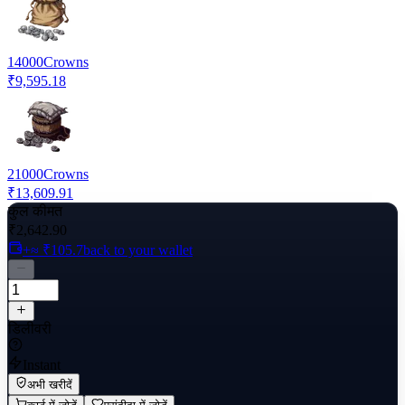
14000
Crowns
₹9,595.18
21000
Crowns
₹13,609.91
कुल कीमत
₹2,642.90
+≈ ₹105.7
back to your wallet
डिलीवरी
Instant
अभी खरीदें