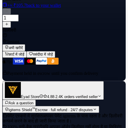
+≈ ₹105.7
back to your wallet
डिलीवरी
Instant
अभी खरीदें
कार्ट में जोड़ें
पसंदीदा में जोड़ें
Payment held in escrow until you confirm delivery
Eyad Store
4.88
·
2.4K orders
·
verified seller
Ask a question
™
igitems Shield
Escrow · full refund · 24/7 disputes
पेमेंट एस्क्रो में सुरक्षित
आपका पेमेंट igitems के पास रहता है और डिलीवरी
कन्फर्म करने के बाद ही जारी किया जाता है।
100% मनी-बैक गारंटी
यदि आपका ऑर्डर डिलीवर नहीं होता है या लिस्टिंग