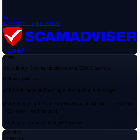
Trustpilot
4.7
out of 5 ·
12,431
reviews
100
/100
विवरण
We will buy Crowns directly on your XBOX account.
Delivery process:
✔️ Provide me your Xbox login after buying in messages
✔️ I will login, and buy the crowns from the official store (No ban,
100% safe✅) And that is it!
+5k Happy customers with us! ⭐⭐⭐⭐⭐
कुल कीमत
✔️ 24/7 Store, order any time!
₹2,642.90