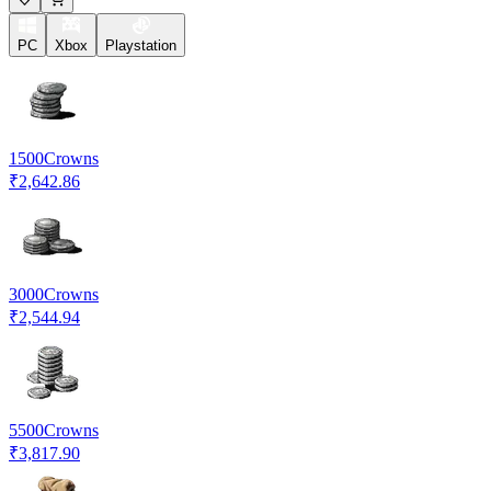
PC
Xbox
Playstation
1500
Crowns
₹2,642.86
3000
Crowns
₹2,544.94
5500
Crowns
₹3,817.90