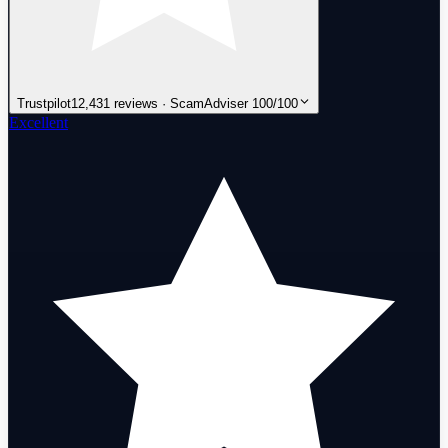
Trustpilot
12,431 reviews · ScamAdviser 100/100
Excellent