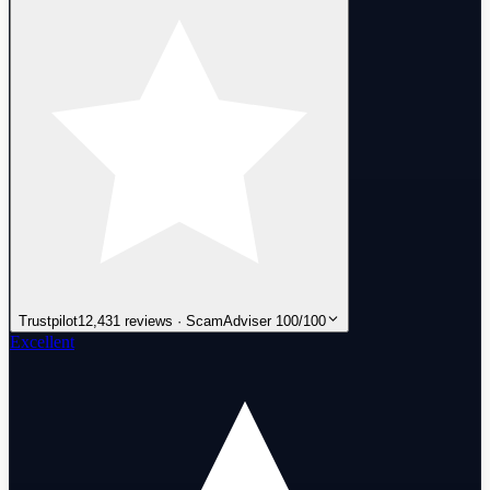
Trustpilot
12,431 reviews · ScamAdviser 100/100
Excellent