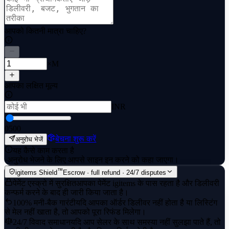
आपको कितनी मात्रा चाहिए?
×M
आपका लक्षित मूल्य
INR
0
500
बेचना शुरू करें
अनुरोध भेजें
यह कैसे काम करता है
·
अनुरोध भेजने के लिए आपसे साइन इन करने को कहा जाएगा।
™
igitems Shield
Escrow · full refund · 24/7 disputes
पेमेंट एस्क्रो में सुरक्षित
आपका पेमेंट igitems के पास रहता है और डिलीवरी
कन्फर्म करने के बाद ही जारी किया जाता है।
100% मनी-बैक गारंटी
यदि आपका ऑर्डर डिलीवर नहीं होता है या लिस्टिंग
से मेल नहीं खाता है, तो आपको पूरा रिफंड मिलेगा।
24/7 विवाद समाधान
यदि आप सेलर के साथ समस्या नहीं सुलझा पाते हैं, तो