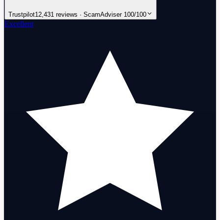
Trustpilot
12,431 reviews · ScamAdviser 100/100
Excellent