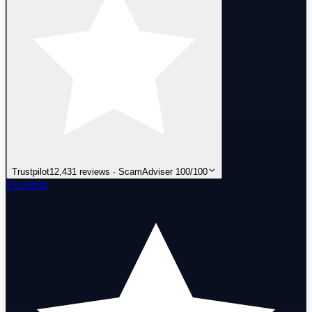
Trustpilot
12,431 reviews · ScamAdviser 100/100
Excellent