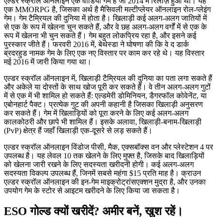
एल्डर स्क्रॉल ऑनलाइन एक वीडियो गेम है जो 2014 में रिलीज़ हुआ था। यह
एक MMORPG है, जिसका अर्थ है मैसिवली मल्टीप्लेयर ऑनलाइन रोल-प्लेइंग
गेम। गेम टैम्रियल की दुनिया में होता है। खिलाड़ी कई अलग-अलग जातियों में
से एक के रूप में खेलना चुन सकते हैं, और वे छह अलग-अलग वर्गों में से एक के
रूप में खेलना भी चुन सकते हैं। गेम बहुत लोकप्रिय रहा है, और इसने कई
पुरस्कार जीते हैं। फरवरी 2016 में, बेथेस्डा ने घोषणा की कि वे द डार्क
ब्रदरहुड नामक गेम के लिए एक नए विस्तार पर काम कर रहे थे। यह विस्तार
मई 2016 में जारी किया गया था।
एल्डर स्क्रॉल ऑनलाइन में, खिलाड़ी टैम्रियल की दुनिया का पता लगा सकते हैं
और अकेले या दोस्तों के साथ खोज पूरी कर सकते हैं। वे तीन अलग-अलग गुटों
में से एक में भी शामिल हो सकते हैं: एल्डमेरी डोमिनियन, डैगरफॉल कोवेनेंट, या
एबोनहार्ट पैक्ट। प्रत्येक गुट की अपनी कहानी है जिसका खिलाड़ी अनुसरण
कर सकते हैं। गेम में खिलाड़ियों को पूरा करने के लिए कई अलग-अलग
कालकोठरी और छापे भी शामिल हैं। इसके अलावा, खिलाड़ी-बनाम-खिलाड़ी
(PvP) क्षेत्र हैं जहाँ खिलाड़ी एक-दूसरे से लड़ सकते हैं।
एल्डर स्क्रॉल ऑनलाइन विंडोज पीसी, मैक, एक्सबॉक्स वन और प्लेस्टेशन 4 पर
उपलब्ध है। यह लेवल 10 तक खेलने के लिए मुफ़्त है, जिसके बाद खिलाड़ियों
को खेलना जारी रखने के लिए सदस्यता खरीदनी होगी। कई अलग-अलग
सदस्यता विकल्प उपलब्ध हैं, जिनमें सबसे महंगा $15 प्रति माह है। क्राउन
एल्डर स्क्रॉल ऑनलाइन की इन-गेम माइक्रोट्रांसएक्शन मुद्रा है, और उनका
उपयोग गेम के स्टोर से आइटम खरीदने के लिए किया जा सकता है।
ESO गोल्ड क्यों खरीदें? अमीर बनें, खुश रहें।