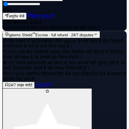
0
500
बेचना शुरू करें
अनुरोध भेजें
यह कैसे काम करता है
·
अनुरोध भेजने के लिए आपसे साइन इन करने को कहा जाएगा।
™
igitems Shield
Escrow · full refund · 24/7 disputes
पेमेंट एस्क्रो में सुरक्षित
आपका पेमेंट igitems के पास रहता है और डिलीवरी
कन्फर्म करने के बाद ही जारी किया जाता है।
100% मनी-बैक गारंटी
यदि आपका ऑर्डर डिलीवर नहीं होता है या लिस्टिंग
से मेल नहीं खाता है, तो आपको पूरा रिफंड मिलेगा।
24/7 विवाद समाधान
यदि आप सेलर के साथ समस्या नहीं सुलझा पाते हैं, तो
हमारी टीम हस्तक्षेप करती है और निष्पक्ष निर्णय लेती है।
PCI DSS प्रमाणित पेमेंट
कार्ड पेमेंट बैंक-ग्रेड एन्क्रिप्टेड गेटवे के माध्यम से
प्रोसेस किए जाते हैं।
और जानें
24/7 लाइव सपोर्ट