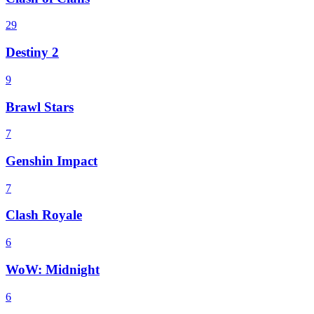
29
Destiny 2
9
Brawl Stars
7
Genshin Impact
7
Clash Royale
6
WoW: Midnight
6