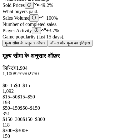
Sold Prices
-49.2%
What buyers paid.
Sales Volume
+100%
Number of completed sales.
Player Activity
+3.7%
Game popularity (last 15 days).
मूल्य सीमा के अनुसार ऑफ़र
कीमत और मूल्य का इतिहास
मूल्य सीमा के अनुसार ऑफ़र
लिस्टिंग
1,904
1,100
825
550
275
0
$0–15
$0–$15
1,092
$15–50
$15–$50
193
$50–150
$50–$150
351
$150–300
$150–$300
118
$300+
$300+
150