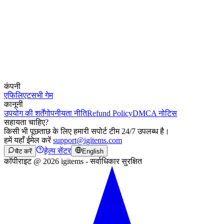
कंपनी
एफिलिएट
सभी गेम
कानूनी
उपयोग की शर्तें
गोपनीयता नीति
Refund Policy
DMCA नोटिस
सहायता चाहिए?
किसी भी पूछताछ के लिए हमारी सपोर्ट टीम 24/7 उपलब्ध है।
हमें यहाँ ईमेल करें
support@igitems.com
हेल्प सेंटर
चैट करें
English
कॉपीराइट @ 2026 igitems - सर्वाधिकार सुरक्षित