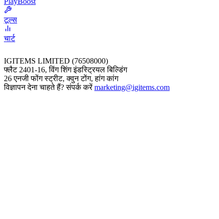
PlayBoost
टूल्स
चार्ट
IGITEMS LIMITED (76508000)
फ्लैट 2401-16, विंग शिंग इंडस्ट्रियल बिल्डिंग
26 एनजी फोंग स्ट्रीट, क्वुन टोंग, हांग कांग
विज्ञापन देना चाहते हैं? संपर्क करें
marketing@igitems.com