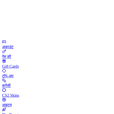
अकाउंट
गेम की
Gift Cards
टॉप-अप
करेंसी
CS2 Skins
आइटम