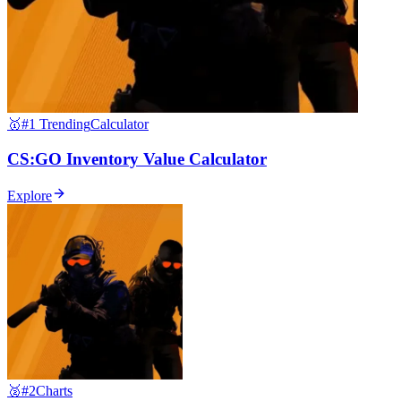
🥇
#1 Trending
Calculator
CS:GO Inventory Value Calculator
Explore
🥈
#2
Charts