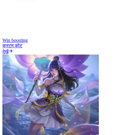
Win boosting
कस्टम कोट
देखें