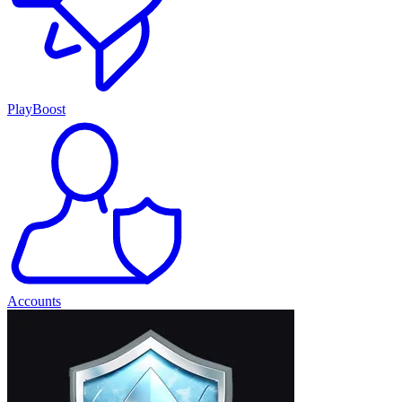
PlayBoost
Accounts