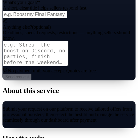
What's your goal?
*
A short, clear title helps sellers respond fast.
Anything else?
(optional)
Deadlines, special requests, restrictions — anything sellers should
know.
No payment until you accept.
Quotes are free.
Send request
About this service
Submit your request on our platform to receive tailored offers from
professional boosters, then select the best fit and manage the service
seamlessly through our dashboard after payment.