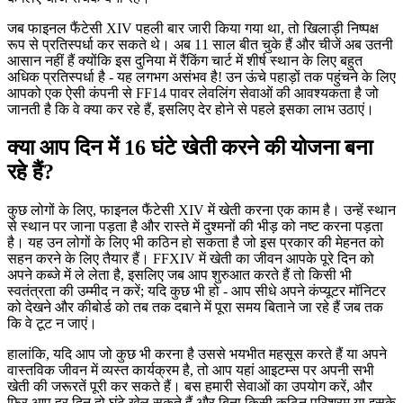
जब फाइनल फैंटेसी XIV पहली बार जारी किया गया था, तो खिलाड़ी निष्पक्ष
रूप से प्रतिस्पर्धा कर सकते थे। अब 11 साल बीत चुके हैं और चीजें अब उतनी
आसान नहीं हैं क्योंकि इस दुनिया में रैंकिंग चार्ट में शीर्ष स्थान के लिए बहुत
अधिक प्रतिस्पर्धा है - यह लगभग असंभव है! उन ऊंचे पहाड़ों तक पहुंचने के लिए
आपको एक ऐसी कंपनी से FF14 पावर लेवलिंग सेवाओं की आवश्यकता है जो
जानती है कि वे क्या कर रहे हैं, इसलिए देर होने से पहले इसका लाभ उठाएं।
क्या आप दिन में 16 घंटे खेती करने की योजना बना
रहे हैं?
कुछ लोगों के लिए, फाइनल फैंटेसी XIV में खेती करना एक काम है। उन्हें स्थान
से स्थान पर जाना पड़ता है और रास्ते में दुश्मनों की भीड़ को नष्ट करना पड़ता
है। यह उन लोगों के लिए भी कठिन हो सकता है जो इस प्रकार की मेहनत को
सहन करने के लिए तैयार हैं। FFXIV में खेती का जीवन आपके पूरे दिन को
अपने कब्जे में ले लेता है, इसलिए जब आप शुरुआत करते हैं तो किसी भी
स्वतंत्रता की उम्मीद न करें; यदि कुछ भी हो - आप सीधे अपने कंप्यूटर मॉनिटर
को देखने और कीबोर्ड को तब तक दबाने में पूरा समय बिताने जा रहे हैं जब तक
कि वे टूट न जाएं।
हालांकि, यदि आप जो कुछ भी करना है उससे भयभीत महसूस करते हैं या अपने
वास्तविक जीवन में व्यस्त कार्यक्रम है, तो आप यहां आइटम्स पर अपनी सभी
खेती की जरूरतें पूरी कर सकते हैं। बस हमारी सेवाओं का उपयोग करें, और
फिर आप हर दिन दो घंटे खेल सकते हैं और बिना किसी कठिन परिश्रम या इसके