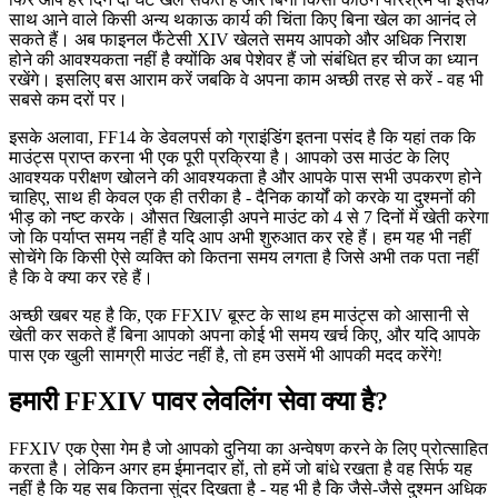
साथ आने वाले किसी अन्य थकाऊ कार्य की चिंता किए बिना खेल का आनंद ले
सकते हैं। अब फाइनल फैंटेसी XIV खेलते समय आपको और अधिक निराश
होने की आवश्यकता नहीं है क्योंकि अब पेशेवर हैं जो संबंधित हर चीज का ध्यान
रखेंगे। इसलिए बस आराम करें जबकि वे अपना काम अच्छी तरह से करें - वह भी
सबसे कम दरों पर।
इसके अलावा, FF14 के डेवलपर्स को ग्राइंडिंग इतना पसंद है कि यहां तक कि
माउंट्स प्राप्त करना भी एक पूरी प्रक्रिया है। आपको उस माउंट के लिए
आवश्यक परीक्षण खोलने की आवश्यकता है और आपके पास सभी उपकरण होने
चाहिए, साथ ही केवल एक ही तरीका है - दैनिक कार्यों को करके या दुश्मनों की
भीड़ को नष्ट करके। औसत खिलाड़ी अपने माउंट को 4 से 7 दिनों में खेती करेगा
जो कि पर्याप्त समय नहीं है यदि आप अभी शुरुआत कर रहे हैं। हम यह भी नहीं
सोचेंगे कि किसी ऐसे व्यक्ति को कितना समय लगता है जिसे अभी तक पता नहीं
है कि वे क्या कर रहे हैं।
अच्छी खबर यह है कि, एक FFXIV बूस्ट के साथ हम माउंट्स को आसानी से
खेती कर सकते हैं बिना आपको अपना कोई भी समय खर्च किए, और यदि आपके
पास एक खुली सामग्री माउंट नहीं है, तो हम उसमें भी आपकी मदद करेंगे!
हमारी FFXIV पावर लेवलिंग सेवा क्या है?
FFXIV एक ऐसा गेम है जो आपको दुनिया का अन्वेषण करने के लिए प्रोत्साहित
करता है। लेकिन अगर हम ईमानदार हों, तो हमें जो बांधे रखता है वह सिर्फ यह
नहीं है कि यह सब कितना सुंदर दिखता है - यह भी है कि जैसे-जैसे दुश्मन अधिक