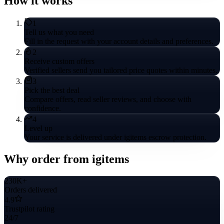
How it works
1
Tell us what you need
Fill in the request with your account details and preferences.
2
Receive custom offers
Verified sellers send you tailored price quotes within minutes.
3
Pick the best deal
Compare offers, read seller reviews, and choose with
confidence.
4
Level up
Your service is delivered under igitems escrow protection.
Why order from igitems
230K+
Orders delivered
4.9
Trustpilot rating
24/7