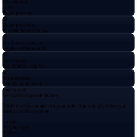
Live support
100%
Buyer protected
Buyer protection
Payment held in escrow
Fast booster contact
Replies within minutes
24/7 support
Real humans, real fast
Verified sellers
Vetted and reviewed
Free to send
Get custom quotes
in minutes
Verified sellers compete for your order. You only pay when you
accept an offer you love.
~4 min
Avg first reply
230K+