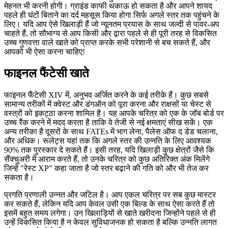
मेहनत भी करनी होगी। ग्राइंड काफी थकाऊ हो सकता है और आपने शायद
पहले ही घंटों बिताने का दर्द महसूस किया होगा सिर्फ अगले स्तर तक पहुंचने के
लिए। यदि आप ऐसे खिलाड़ी हैं जो न्यूनतम प्रयास के साथ जल्दी से पावर-अप
चाहते हैं, तो सौभाग्य से आप किसी और द्वारा पहले से ही पूरी तरह से विकसित
उच्च गुणवत्ता वाले खाते को प्राप्त करके सभी परेशानी से बच सकते हैं, और
आपको भी ऐसा करना चाहिए!
फाइनल फैंटेसी खाते
फाइनल फैंटेसी XIV में, अनुभव अर्जित करने के कई तरीके हैं। कुछ सबसे
सामान्य तरीकों में क्वेस्ट और डंगऑन को पूरा करना और राक्षसों या चेस्ट से
वस्त्रों को इकट्ठा करना शामिल है। यह आपके चरित्र को एक के जॉब बोर्ड पर
उच्च रैंक करने में मदद करता है ताकि वे तेजी से नई क्षमताएं सीख सकें। एक
अन्य तरीका है दूसरों के साथ FATEs में भाग लेना, पैलेस ऑफ द डेड चलाना,
और अधिक। रूलेट्स यहां तक कि अगले स्तर की उन्नति के लिए आवश्यक
90% तक पुरस्कार दे सकते हैं। इसी तरह, यदि खिलाड़ी कुछ क्षेत्रों जैसे कि
सैंक्चुअरी में आराम करते हैं, तो उनके चरित्र को कुछ अतिरिक्त अंक मिलेंगे
जिन्हें "रेस्ट XP" कहा जाता है जो स्तर बढ़ाने की गति को और भी तेज कर
सकता है।
प्रगति प्रणाली उन्नत और जटिल है। आप एकल चरित्र पर सब कुछ मास्टर
कर सकते हैं, लेकिन यदि आप केवल उसी एक बिल्ड के साथ ऐसा करते हैं तो
इसमें बहुत समय लगेगा। उन खिलाड़ियों से खाते खरीदना जिन्होंने पहले से ही
उन्हें विकसित किया है न केवल सुविधाजनक हो सकता है बल्कि उन्नति लागत