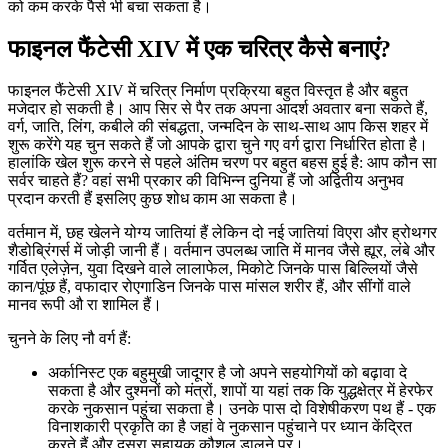
को कम करके पैसे भी बचा सकता है।
फाइनल फैंटेसी XIV में एक चरित्र कैसे बनाएं?
फाइनल फैंटेसी XIV में चरित्र निर्माण प्रक्रिया बहुत विस्तृत है और बहुत
मजेदार हो सकती है। आप सिर से पैर तक अपना आदर्श अवतार बना सकते हैं,
वर्ग, जाति, लिंग, कबीले की संबद्धता, जन्मदिन के साथ-साथ आप किस शहर में
शुरू करेंगे यह चुन सकते हैं जो आपके द्वारा चुने गए वर्ग द्वारा निर्धारित होता है।
हालांकि खेल शुरू करने से पहले अंतिम चरण पर बहुत बहस हुई है: आप कौन सा
सर्वर चाहते हैं? वहां सभी प्रकार की विभिन्न दुनिया हैं जो अद्वितीय अनुभव
प्रदान करती हैं इसलिए कुछ शोध काम आ सकता है।
वर्तमान में, छह खेलने योग्य जातियां हैं लेकिन दो नई जातियां विएरा और ह्रोथगर
शैडोब्रिंगर्स में जोड़ी जानी हैं। वर्तमान उपलब्ध जाति में मानव जैसे ह्यूर, लंबे और
गर्वित एलेज़ेन, युवा दिखने वाले लालाफेल, मिकोटे जिनके पास बिल्लियों जैसे
कान/पूंछ हैं, वफादार रोएगाडिन जिनके पास मांसल शरीर हैं, और सींगों वाले
मानव रूपी औ रा शामिल हैं।
चुनने के लिए नौ वर्ग हैं:
अर्कानिस्ट एक बहुमुखी जादूगर है जो अपने सहयोगियों को बढ़ावा दे
सकता है और दुश्मनों को मंत्रों, शापों या यहां तक कि युद्धक्षेत्र में हेरफेर
करके नुकसान पहुंचा सकता है। उनके पास दो विशेषीकरण पथ हैं - एक
विनाशकारी प्रकृति का है जहां वे नुकसान पहुंचाने पर ध्यान केंद्रित
करते हैं और दूसरा सहायक कौशल डालने पर।