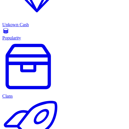
Unkown Cash
Popularity
Clans