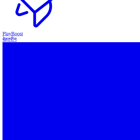
PlayBoost
बेहतरीन