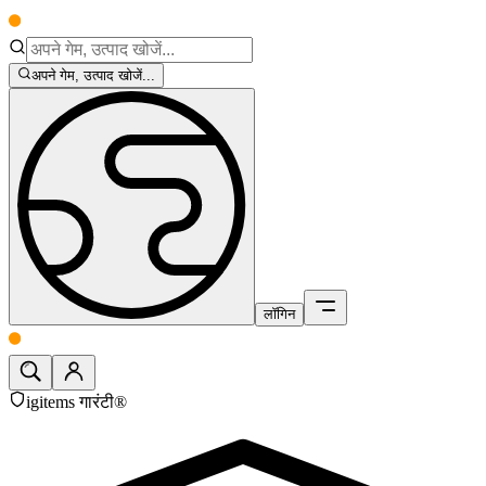
अपने गेम, उत्पाद खोजें...
लॉगिन
igitems गारंटी®