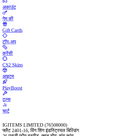
अकाउंट
गेम की
Gift Cards
टॉप-अप
करेंसी
CS2 Skins
आइटम
PlayBoost
टूल्स
चार्ट
IGITEMS LIMITED (76508000)
फ्लैट 2401-16, विंग शिंग इंडस्ट्रियल बिल्डिंग
26 एनजी फोंग स्ट्रीट, क्वुन टोंग, हांग कांग