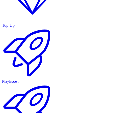
Top-Up
PlayBoost