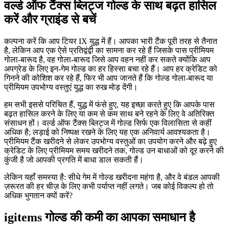
वर्ल्ड ऑफ टैंक्स ब्लिट्ज गोल्ड के साथ बढ़त हासिल
करें और ग्राइंड से बचें
कल्पना करें कि आप टियर IX युद्ध में हैं। आपका भारी टैंक पूरी तरह से तैनात
है, लेकिन आप एक ऐसे प्रतिद्वंद्वी का सामना कर रहे हैं जिसके पास प्रीमियम
गोला-बारूद है, वह गोला-बारूद जिसे आप वहन नहीं कर सकते क्योंकि आप
अपग्रेड के लिए इन-गेम गोल्ड का हर हिस्सा बचा रहे हैं। आप हर क्रेडिट को
गिनने की कोशिश कर रहे हैं, फिर भी आप जानते हैं कि गोल्ड गोला-बारूद या
प्रीमियम उपभोग्य वस्तुएं युद्ध का रुख मोड़ देंगी।
हम सभी इससे परिचित हैं, युद्ध में फंसे हुए, यह इच्छा करते हुए कि आपके पास
बढ़त हासिल करने के लिए या कम से कम साथ बने रहने के लिए वे अतिरिक्त
संसाधन हों। वर्ल्ड ऑफ टैंक्स ब्लिट्ज में गोल्ड सिर्फ एक विलासिता से कहीं
अधिक है; लड़ाई को निष्पक्ष रखने के लिए यह एक अनिवार्य आवश्यकता है।
प्रीमियम टैंक खरीदने से लेकर उपभोग्य वस्तुओं का उपयोग करने और बढ़े हुए
क्रेडिट के लिए प्रीमियम समय खरीदने तक, गोल्ड उन बाधाओं को दूर करने की
कुंजी है जो आपकी प्रगति में बाधा डाल सकती हैं।
लेकिन यहाँ समस्या है: सीधे गेम में गोल्ड खरीदना महंगा है, और वे बंडल आपकी
ज़रूरत की हर चीज़ के लिए कभी पर्याप्त नहीं लगते। जब कोई विकल्प हो तो
अधिक भुगतान क्यों करें?
igitems गोल्ड की कमी का आपका समाधान है