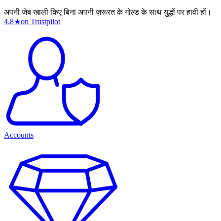
अपनी जेब खाली किए बिना अपनी ज़रूरत के गोल्ड के साथ युद्धों पर हावी हों।
4.8
★
on Trustpilot
Accounts