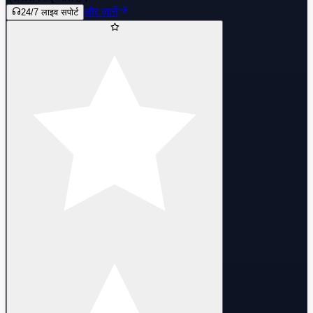
और जानें
24/7 लाइव सपोर्ट