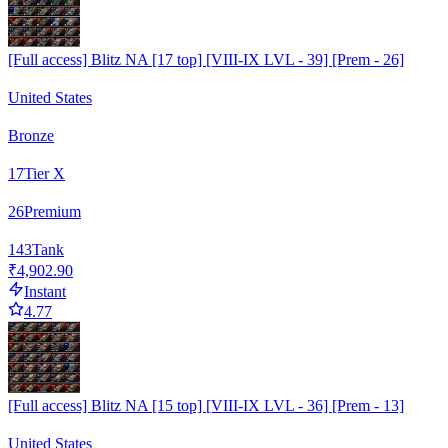
[Full access] Blitz NA [17 top] [VIII-IX LVL - 39] [Prem - 26]
United States
Bronze
17
Tier X
26
Premium
143
Tank
₹4,902.90
Instant
4.77
[Full access] Blitz NA [15 top] [VIII-IX LVL - 36] [Prem - 13]
United States