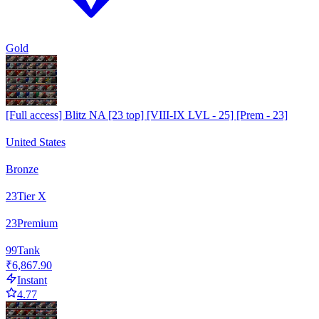
Gold
[Full access] Blitz NA [23 top] [VIII-IX LVL - 25] [Prem - 23]
United States
Bronze
23
Tier X
23
Premium
99
Tank
₹6,867.90
Instant
4.77