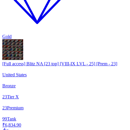
Gold
[Full access] Blitz NA [23 top] [VIII-IX LVL - 25] [Prem - 23]
United States
Bronze
23
Tier X
23
Premium
99
Tank
₹6,834.90