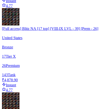
Instant
4.77
[Full access] Blitz NA [17 top] [VIII-IX LVL - 39] [Prem - 26]
United States
Bronze
17
Tier X
26
Premium
143
Tank
₹4,878.90
Instant
4.77