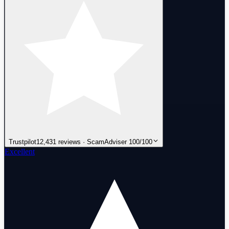
Trustpilot
12,431 reviews · ScamAdviser 100/100
Excellent