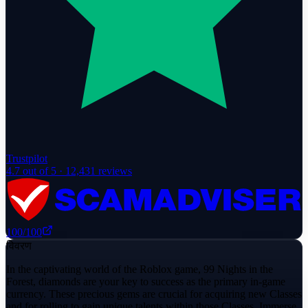
Trustpilot
4.7
out of 5 ·
12,431
reviews
100
/100
विवरण
In the captivating world of the Roblox game, 99 Nights in the
Forest, diamonds are your key to success as the primary in-game
currency. These precious gems are crucial for acquiring new Classes
and for rolling to gain unique talents within those Classes. Immerse