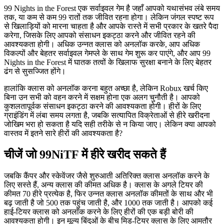
99 Nights in the Forest एक सर्वाइवल गेम है जहाँ आपको यथासंभव लंबे समय
तक, या कम से कम 99 रातों तक जीवित रहना होगा। लेकिन जंगल स्पष्ट रूप
से खिलाड़ियों को मारना चाहता है और आपके रास्ते में सभी प्रकार के खतरे पैदा
करेगा, जिसके लिए आपको संसाधन इकट्ठा करने और जीवित रहने की
आवश्यकता होगी। अधिक उन्नत क्लास को अनलॉक करके, आप अधिक
विकल्पों और बेहतर सर्वाइवल गेमप्ले के साथ गेम शुरू कर पाएंगे, और आप 99
Nights in the Forest में घातक तत्वों के खिलाफ सुरक्षा बनाने के लिए बेहतर
ढंग से सुसज्जित होंगे।
हालांकि क्लास को अनलॉक करना बहुत अच्छा है, लेकिन Robux खर्च किए
बिना उन सभी को वहन करने में सक्षम होना एक अलग चुनौती है। आपको
कुशलतापूर्वक संसाधन इकट्ठा करने की आवश्यकता होगी। हीरों के लिए
ग्राइंडिंग में लंबा समय लगता है, जबकि सत्यापित विक्रेताओं से हीरे खरीदना
जोखिम भरा हो सकता है यदि सही तरीके से न किया जाए। लेकिन क्या आपको
वास्तव में इतने सारे हीरों की आवश्यकता है?
चीजें जो 99NiTF में हीरे खरीद सकते हैं
जबकि कैंपर और स्केवेंजर जैसे शुरुआती अतिरिक्त क्लास अनलॉक करने के
लिए सस्ते हैं, अन्य क्लास की कीमत अधिक है। क्लास के अगले टियर की
कीमत 70 हीरे प्रत्येक है, फिर उन्नत क्लास अनलॉक कीमतों के साथ और भी
बढ़ जाती है जो 500 तक पहुंच जाती है, और 1000 तक जाती है। आपको कई
हाई-टियर क्लास को अनलॉक करने के लिए हीरों की एक बड़ी बोरी की
आवश्यकता होगी। इन मूल्य बिंदुओं के बीच मिड-टियर क्लास के लिए आमतौर