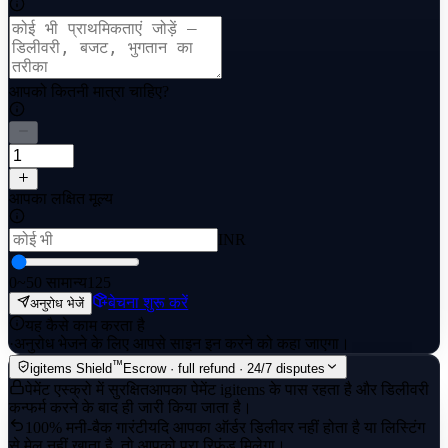
आपको कितनी मात्रा चाहिए?
आपका लक्षित मूल्य
INR
0
~50 सामान्य
125
बेचना शुरू करें
अनुरोध भेजें
यह कैसे काम करता है
·
अनुरोध भेजने के लिए आपसे साइन इन करने को कहा जाएगा।
™
igitems Shield
Escrow · full refund · 24/7 disputes
पेमेंट एस्क्रो में सुरक्षित
आपका पेमेंट igitems के पास रहता है और डिलीवरी
कन्फर्म करने के बाद ही जारी किया जाता है।
100% मनी-बैक गारंटी
यदि आपका ऑर्डर डिलीवर नहीं होता है या लिस्टिंग
से मेल नहीं खाता है, तो आपको पूरा रिफंड मिलेगा।