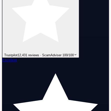
Trustpilot
12,431 reviews · ScamAdviser 100/100
Excellent