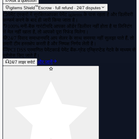
Ask a question
™
igitems Shield
Escrow · full refund · 24/7 disputes
पेमेंट एस्क्रो में सुरक्षित
आपका पेमेंट igitems के पास रहता है और डिलीवरी
कन्फर्म करने के बाद ही जारी किया जाता है।
100% मनी-बैक गारंटी
यदि आपका ऑर्डर डिलीवर नहीं होता है या लिस्टिंग
से मेल नहीं खाता है, तो आपको पूरा रिफंड मिलेगा।
24/7 विवाद समाधान
यदि आप सेलर के साथ समस्या नहीं सुलझा पाते हैं, तो
हमारी टीम हस्तक्षेप करती है और निष्पक्ष निर्णय लेती है।
PCI DSS प्रमाणित पेमेंट
कार्ड पेमेंट बैंक-ग्रेड एन्क्रिप्टेड गेटवे के माध्यम से
प्रोसेस किए जाते हैं।
और जानें
24/7 लाइव सपोर्ट