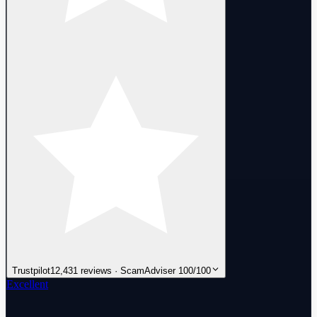
Trustpilot
12,431 reviews · ScamAdviser 100/100
Excellent