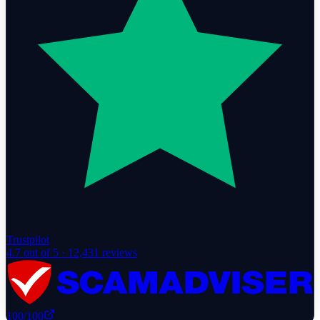
Trustpilot
4.7
out of 5 ·
12,431
reviews
100
/100