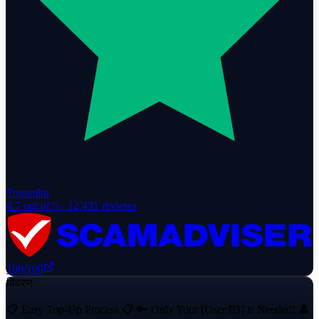
Trustpilot
4.7
out of 5 ·
12,431
reviews
100
/100
विवरण
📋 Easy Top-Up Process 📋 🔑 Only Your [User ID] is Needed! 👤