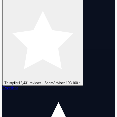
Trustpilot
12,431 reviews · ScamAdviser 100/100
Excellent