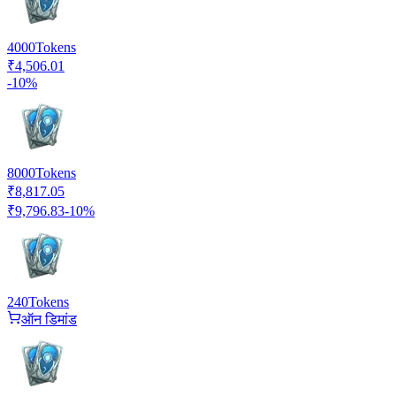
4000
Tokens
₹4,506.01
-
10
%
8000
Tokens
₹8,817.05
₹9,796.83
-
10
%
240
Tokens
ऑन डिमांड