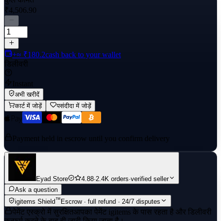
₹4,506.90
+≈ ₹180.2
cash back to your wallet
डिलीवरी
Instant
अभी खरीदें
कार्ट में जोड़ें
पसंदीदा में जोड़ें
Payment held in escrow until you confirm delivery
Eyad Store
4.88
·
2.4K orders
·
verified seller
Ask a question
™
igitems Shield
Escrow · full refund · 24/7 disputes
पेमेंट एस्क्रो में सुरक्षित
आपका पेमेंट igitems के पास रहता है और डिलीवरी
कन्फर्म करने के बाद ही जारी किया जाता है।