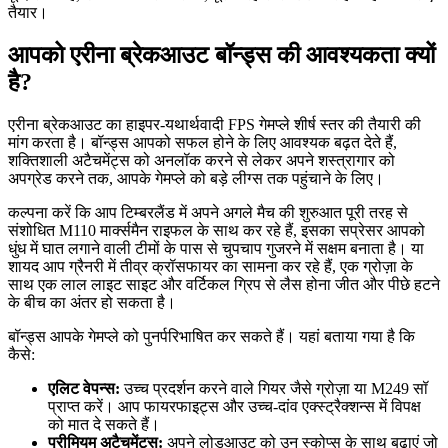
तैयार।
आपको एरीना ब्रेकआउट बॉन्ड्स की आवश्यकता क्यों
है?
एरीना ब्रेकआउट का हाइपर-यथार्थवादी FPS गेमप्ले शीर्ष स्तर की तैयारी की
मांग करता है। बॉन्ड्स आपको सफल होने के लिए आवश्यक बढ़त देते हैं,
शक्तिशाली अटैचमेंट्स को अनलॉक करने से लेकर अपने शस्त्रागार को
अपग्रेड करने तक, आपके गेमप्ले को बड़े लीग्स तक पहुंचाने के लिए।
कल्पना करें कि आप टिम्बरलैंड में अपने अगले मैच की शुरुआत पूरी तरह से
संशोधित M110 मार्क्समैन राइफल के साथ कर रहे हैं, इसका सप्रेसर आपको
धुंध में घात लगाने वाली टीमों के पास से चुपचाप गुजरने में सक्षम बनाता है। या
शायद आप ग्रैनरी में तीव्र क्रॉसफायर का सामना कर रहे हैं, एक ग्रोज़ा के
साथ एक लाल लाइट साइट और वर्टिकल ग्रिप से लैस होना जीत और पीछे हटने
के बीच का अंतर हो सकता है।
बॉन्ड्स आपके गेमप्ले को पुनर्परिभाषित कर सकते हैं। यहां बताया गया है कि
कैसे:
एलिट वेपन्स:
उच्च प्रदर्शन करने वाले
गियर
जैसे ग्रोज़ा या M249 सॉ
प्राप्त करें। आप फायरफाइट्स और
उच्च-दांव
एक्स्ट्रैक्शन्स में विपक्ष
को मात दे सकते हैं।
प्रीमियम अटैचमेंट्स:
अपने लोडआउट को उन स्कोप्स के साथ बढ़ाएं जो