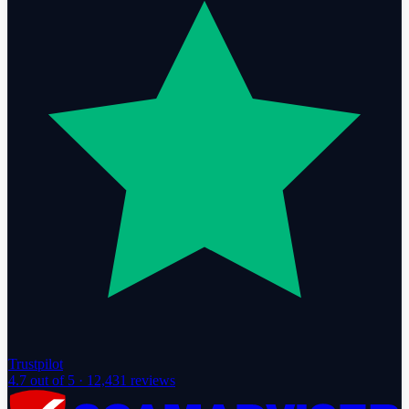
Trustpilot
4.7
out of 5 ·
12,431
reviews