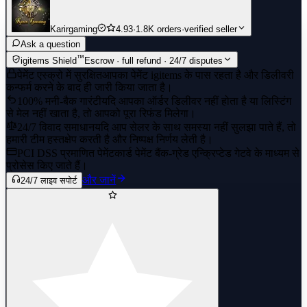
Karirgaming
4.93
·
1.8K orders
·
verified seller
Ask a question
™
igitems Shield
Escrow · full refund · 24/7 disputes
पेमेंट एस्क्रो में सुरक्षित
आपका पेमेंट igitems के पास रहता है और डिलीवरी
कन्फर्म करने के बाद ही जारी किया जाता है।
100% मनी-बैक गारंटी
यदि आपका ऑर्डर डिलीवर नहीं होता है या लिस्टिंग
से मेल नहीं खाता है, तो आपको पूरा रिफंड मिलेगा।
24/7 विवाद समाधान
यदि आप सेलर के साथ समस्या नहीं सुलझा पाते हैं, तो
हमारी टीम हस्तक्षेप करती है और निष्पक्ष निर्णय लेती है।
PCI DSS प्रमाणित पेमेंट
कार्ड पेमेंट बैंक-ग्रेड एन्क्रिप्टेड गेटवे के माध्यम से
प्रोसेस किए जाते हैं।
और जानें
24/7 लाइव सपोर्ट