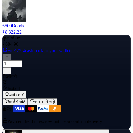
6500
Bonds
₹8,322.22
कुल कीमत
₹684.90
+≈ ₹27.4
cash back to your wallet
डिलीवरी
Instant
अभी खरीदें
कार्ट में जोड़ें
पसंदीदा में जोड़ें
Payment held in escrow until you confirm delivery