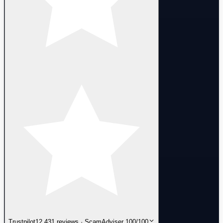
Trustpilot
12,431 reviews · ScamAdviser 100/100