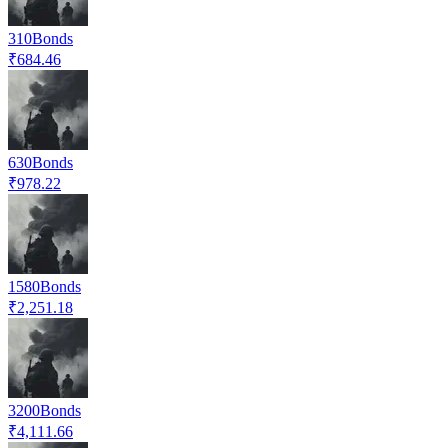
310
Bonds
₹684.46
630
Bonds
₹978.22
1580
Bonds
₹2,251.18
3200
Bonds
₹4,111.66