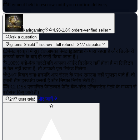
Payment held in escrow until you confirm delivery
Karirgaming
4.93
·
1.8K orders
·
verified seller
Ask a question
™
igitems Shield
Escrow · full refund · 24/7 disputes
पेमेंट एस्क्रो में सुरक्षित
आपका पेमेंट igitems के पास रहता है और डिलीवरी
कन्फर्म करने के बाद ही जारी किया जाता है।
100% मनी-बैक गारंटी
यदि आपका ऑर्डर डिलीवर नहीं होता है या लिस्टिंग
से मेल नहीं खाता है, तो आपको पूरा रिफंड मिलेगा।
24/7 विवाद समाधान
यदि आप सेलर के साथ समस्या नहीं सुलझा पाते हैं, तो
हमारी टीम हस्तक्षेप करती है और निष्पक्ष निर्णय लेती है।
PCI DSS प्रमाणित पेमेंट
कार्ड पेमेंट बैंक-ग्रेड एन्क्रिप्टेड गेटवे के माध्यम से
प्रोसेस किए जाते हैं।
और जानें
24/7 लाइव सपोर्ट