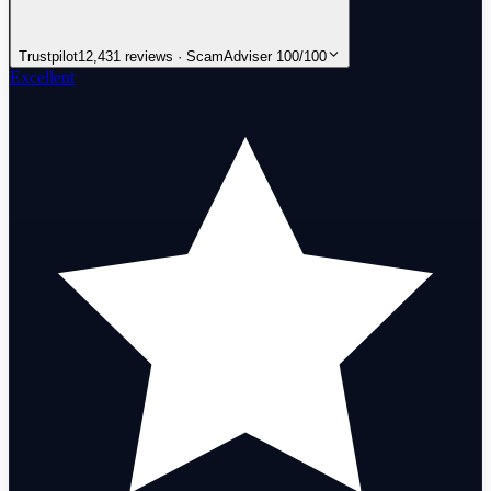
Trustpilot
12,431 reviews · ScamAdviser 100/100
Excellent