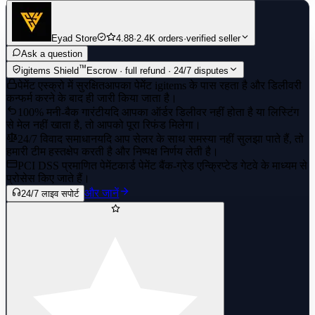
Eyad Store
4.88
·
2.4K orders
·
verified seller
Ask a question
™
igitems Shield
Escrow · full refund · 24/7 disputes
पेमेंट एस्क्रो में सुरक्षित
आपका पेमेंट igitems के पास रहता है और डिलीवरी
कन्फर्म करने के बाद ही जारी किया जाता है।
100% मनी-बैक गारंटी
यदि आपका ऑर्डर डिलीवर नहीं होता है या लिस्टिंग
से मेल नहीं खाता है, तो आपको पूरा रिफंड मिलेगा।
24/7 विवाद समाधान
यदि आप सेलर के साथ समस्या नहीं सुलझा पाते हैं, तो
हमारी टीम हस्तक्षेप करती है और निष्पक्ष निर्णय लेती है।
PCI DSS प्रमाणित पेमेंट
कार्ड पेमेंट बैंक-ग्रेड एन्क्रिप्टेड गेटवे के माध्यम से
प्रोसेस किए जाते हैं।
और जानें
24/7 लाइव सपोर्ट