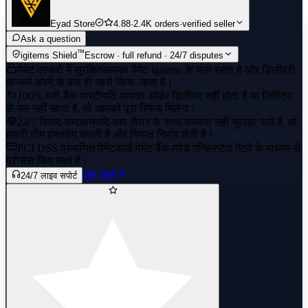
Eyad Store
4.88
·
2.4K orders
·
verified seller
Ask a question
™
igitems Shield
Escrow · full refund · 24/7 disputes
पेमेंट एस्क्रो में सुरक्षित
आपका पेमेंट igitems के पास रहता है और डिलीवरी
कन्फर्म करने के बाद ही जारी किया जाता है।
100% मनी-बैक गारंटी
यदि आपका ऑर्डर डिलीवर नहीं होता है या लिस्टिंग
से मेल नहीं खाता है, तो आपको पूरा रिफंड मिलेगा।
24/7 विवाद समाधान
यदि आप सेलर के साथ समस्या नहीं सुलझा पाते हैं, तो
हमारी टीम हस्तक्षेप करती है और निष्पक्ष निर्णय लेती है।
PCI DSS प्रमाणित पेमेंट
कार्ड पेमेंट बैंक-ग्रेड एन्क्रिप्टेड गेटवे के माध्यम से
प्रोसेस किए जाते हैं।
और जानें
24/7 लाइव सपोर्ट