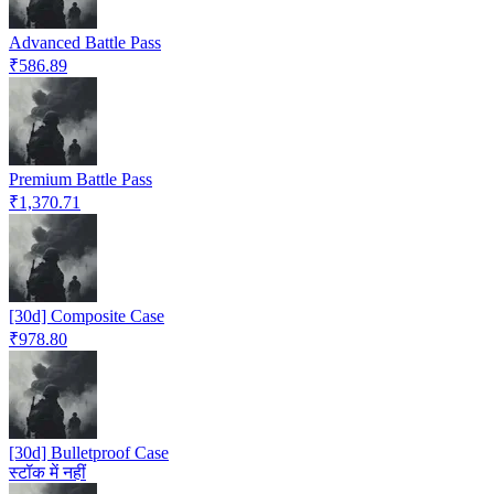
Advanced Battle Pass
₹586.89
Premium Battle Pass
₹1,370.71
[30d] Composite Case
₹978.80
[30d] Bulletproof Case
स्टॉक में नहीं