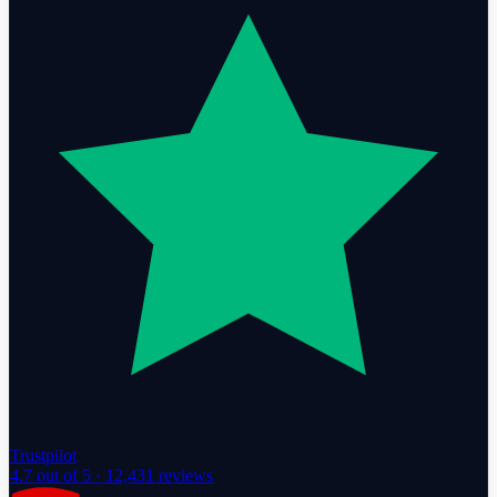
Trustpilot
4.7
out of 5 ·
12,431
reviews