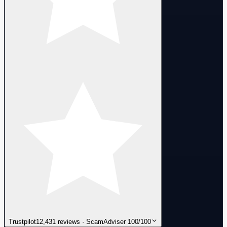
Trustpilot
12,431 reviews · ScamAdviser 100/100