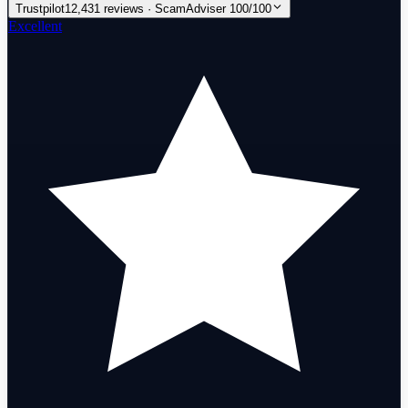
Trustpilot
12,431 reviews · ScamAdviser 100/100
Excellent