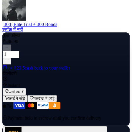
[30d] Elite Trial + 300 Bonds
स्टॉक में नहीं
कुल कीमत
₹586.90
+≈ ₹23.5
cash back to your wallet
डिलीवरी
Instant
अभी खरीदें
कार्ट में जोड़ें
पसंदीदा में जोड़ें
Payment held in escrow until you confirm delivery