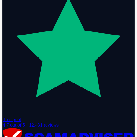
Trustpilot
4.7
out of 5 ·
12,431
reviews