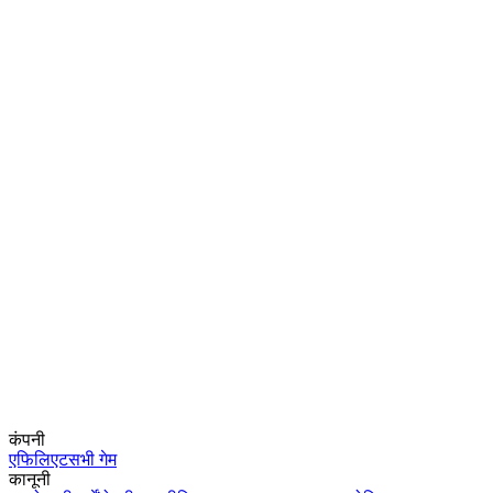
कंपनी
एफिलिएट
सभी गेम
कानूनी