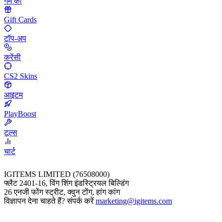
गेम की
Gift Cards
टॉप-अप
करेंसी
CS2 Skins
आइटम
PlayBoost
टूल्स
चार्ट
IGITEMS LIMITED (76508000)
फ्लैट 2401-16, विंग शिंग इंडस्ट्रियल बिल्डिंग
26 एनजी फोंग स्ट्रीट, क्वुन टोंग, हांग कांग
विज्ञापन देना चाहते हैं? संपर्क करें
marketing@igitems.com