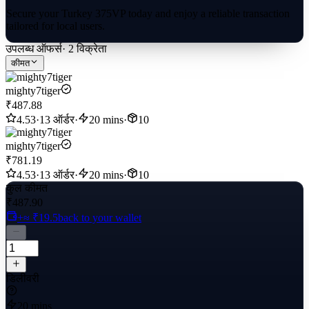
Secure your Turkey 375VP today and enjoy a reliable transaction
tailored for local users.
उपलब्ध ऑफर्स
·
2
विक्रेता
कीमत
mighty7tiger
₹487.88
4.53
·
13 ऑर्डर
·
20 mins
·
10
mighty7tiger
₹781.19
4.53
·
13 ऑर्डर
·
20 mins
·
10
कुल कीमत
₹487.90
+≈ ₹19.5
back to your wallet
डिलीवरी
20 mins