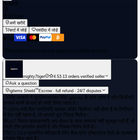
डिलीवरी
20 mins
अभी खरीदें
कार्ट में जोड़ें
पसंदीदा में जोड़ें
Payment held in escrow until you confirm delivery
mighty7tiger
4.53
·
13 orders
·
verified seller
Ask a question
™
igitems Shield
Escrow · full refund · 24/7 disputes
पेमेंट एस्क्रो में सुरक्षित
आपका पेमेंट igitems के पास रहता है और डिलीवरी
कन्फर्म करने के बाद ही जारी किया जाता है।
100% मनी-बैक गारंटी
यदि आपका ऑर्डर डिलीवर नहीं होता है या लिस्टिंग
से मेल नहीं खाता है, तो आपको पूरा रिफंड मिलेगा।
24/7 विवाद समाधान
यदि आप सेलर के साथ समस्या नहीं सुलझा पाते हैं, तो
हमारी टीम हस्तक्षेप करती है और निष्पक्ष निर्णय लेती है।
PCI DSS प्रमाणित पेमेंट
कार्ड पेमेंट बैंक-ग्रेड एन्क्रिप्टेड गेटवे के माध्यम से
प्रोसेस किए जाते हैं।