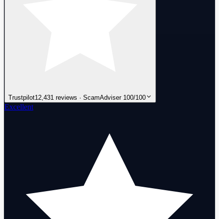
Trustpilot
12,431 reviews · ScamAdviser 100/100
Excellent