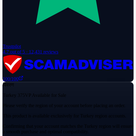
Trustpilot
4.7
out of 5 ·
12,431
reviews
100
/100
विवरण
Turkey 375VP Available for Sale
Please verify the region of your account before placing an order.
This product is available exclusively for Turkey region accounts.
Confirming that your account matches the Turkey region will ensure
a smooth purchase and optimal compatibility.