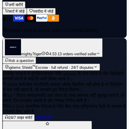
अभी खरीदें
कार्ट में जोड़ें
पसंदीदा में जोड़ें
Payment held in escrow until you confirm delivery
mighty7tiger
4.53
·
13 orders
·
verified seller
Ask a question
™
igitems Shield
Escrow · full refund · 24/7 disputes
पेमेंट एस्क्रो में सुरक्षित
आपका पेमेंट igitems के पास रहता है और डिलीवरी
कन्फर्म करने के बाद ही जारी किया जाता है।
100% मनी-बैक गारंटी
यदि आपका ऑर्डर डिलीवर नहीं होता है या लिस्टिंग
से मेल नहीं खाता है, तो आपको पूरा रिफंड मिलेगा।
24/7 विवाद समाधान
यदि आप सेलर के साथ समस्या नहीं सुलझा पाते हैं, तो
हमारी टीम हस्तक्षेप करती है और निष्पक्ष निर्णय लेती है।
PCI DSS प्रमाणित पेमेंट
कार्ड पेमेंट बैंक-ग्रेड एन्क्रिप्टेड गेटवे के माध्यम से
प्रोसेस किए जाते हैं।
और जानें
24/7 लाइव सपोर्ट