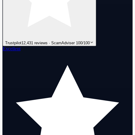
Trustpilot
12,431 reviews · ScamAdviser 100/100
Excellent