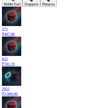
Middle East
Singapore
Malaysia
375
₹487.88
825
₹781.19
2925
₹3,909.86