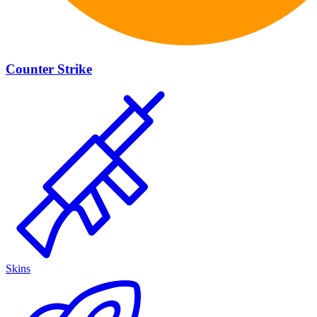
Counter Strike
Skins