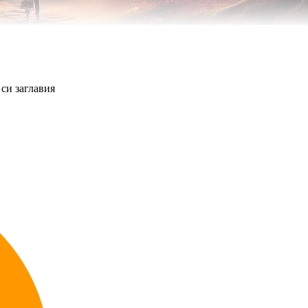
си заглавия