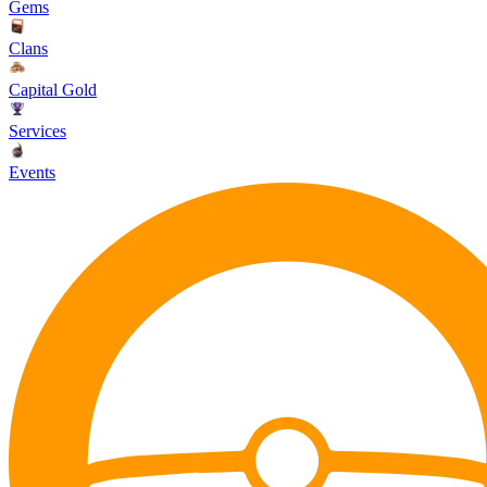
Gems
Clans
Capital Gold
Services
Events