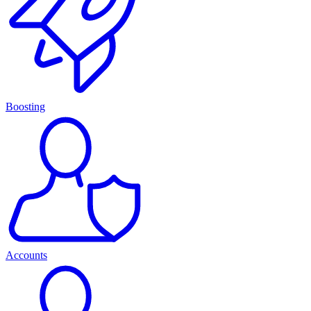
Boosting
Accounts