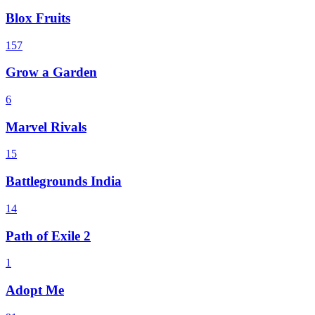
Blox Fruits
157
Grow a Garden
6
Marvel Rivals
15
Battlegrounds India
14
Path of Exile 2
1
Adopt Me