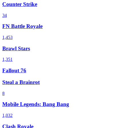
Counter Strike
34
FN Battle Royale
1,453
Brawl Stars
1,351
Fallout 76
Steal a Brainrot
8
Mobile Legends: Bang Bang
1,032
Clash Royale