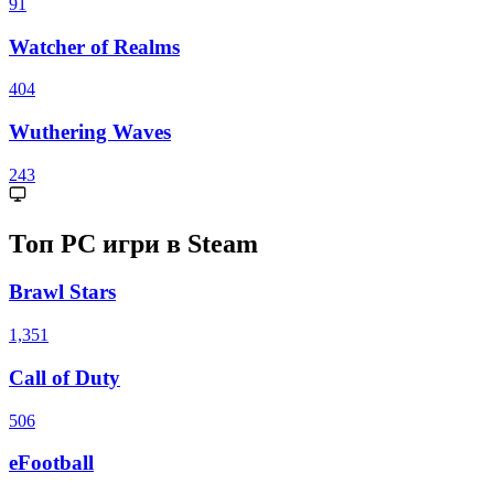
91
Watcher of Realms
404
Wuthering Waves
243
Топ PC игри в Steam
Brawl Stars
1,351
Call of Duty
506
eFootball