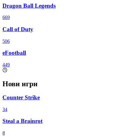
Dragon Ball Legends
669
Call of Duty
506
eFootball
449
Нови игри
Counter Strike
34
Steal a Brainrot
8