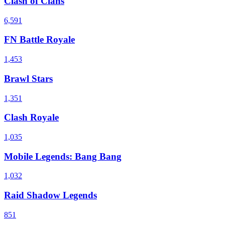
Clash of Clans
6,591
FN Battle Royale
1,453
Brawl Stars
1,351
Clash Royale
1,035
Mobile Legends: Bang Bang
1,032
Raid Shadow Legends
851