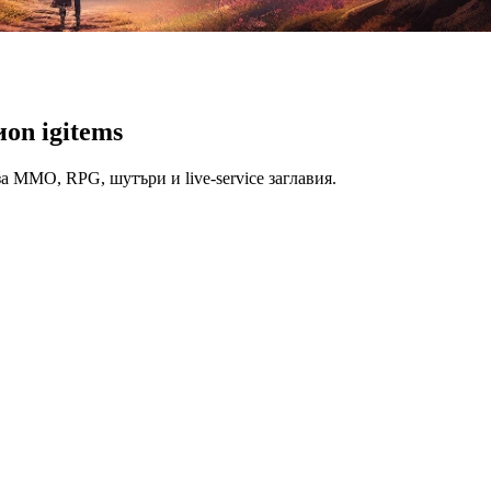
и
on igitems
а MMO, RPG, шутъри и live-service заглавия.