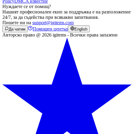
Policy
DMCA известие
Нуждаете се от помощ?
Нашият професионален екип за поддръжка е на разположение
24/7, за да съдейства при всякакви запитвания.
Пишете ни на
support@igitems.com
Помощен център
Да чатим
English
Авторско право @ 2026 igitems - Всички права запазени