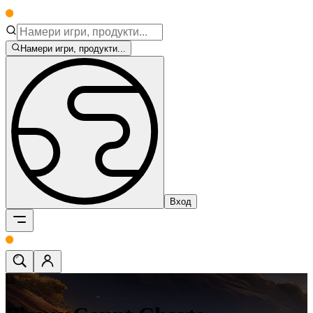
Намери игри, продукти...
Вход