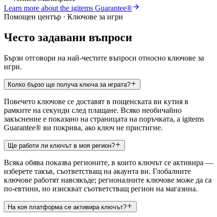
Learn more about the igitems Guarantee®
Помощен център · Ключове за игри
Често задавани въпроси
Бързи отговори на най-честите въпроси относно ключове за
игри.
Колко бързо ще получа ключа за играта?
Повечето ключове се доставят в пощенската ви кутия в
рамките на секунди след плащане. Всяко необичайно
закъснение е показано на страницата на поръчката, а igitems
Guarantee® ви покрива, ако ключ не пристигне.
Ще работи ли ключът в моя регион?
Всяка обява показва регионите, в които ключът се активира —
изберете такъв, съответстващ на акаунта ви. Глобалните
ключове работят навсякъде; регионалните ключове може да са
по-евтини, но изискват съответстващ регион на магазина.
На коя платформа се активира ключът?