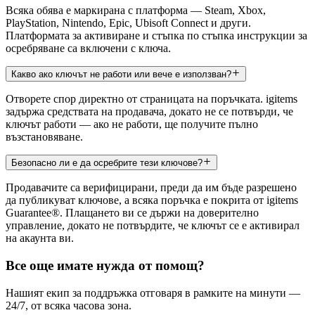
Всяка обява е маркирана с платформа — Steam, Xbox,
PlayStation, Nintendo, Epic, Ubisoft Connect и други.
Платформата за активиране и стъпка по стъпка инструкции за
осребряване са включени с ключа.
Какво ако ключът не работи или вече е използван?
Отворете спор директно от страницата на поръчката. igitems
задържа средствата на продавача, докато не се потвърди, че
ключът работи — ако не работи, ще получите пълно
възстановяване.
Безопасно ли е да осребрите тези ключове?
Продавачите са верифицирани, преди да им бъде разрешено
да публикуват ключове, а всяка поръчка е покрита от igitems
Guarantee®. Плащането ви се държи на доверително
управление, докато не потвърдите, че ключът се е активирал
на акаунта ви.
Все още имате нужда от помощ?
Нашият екип за поддръжка отговаря в рамките на минути —
24/7, от всяка часова зона.