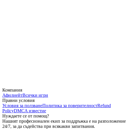
Компания
Афилиейт
Всички игри
Правни условия
Условия за ползване
Политика за поверителност
Refund
Policy
DMCA известие
Нуждаете се от помощ?
Нашият професионален екип за поддръжка е на разположение
24/7, за да съдейства при всякакви запитвания.