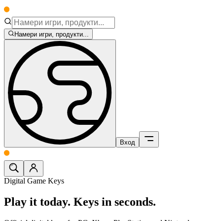
Намери игри, продукти...
Вход
Digital Game Keys
Play it today.
Keys in seconds.