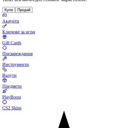
Купи
Продай
Акаунти
Ключове за игри
Gift Cards
Презареждания
Инструменти
Валути
Предмети
PlayBoost
CS2 Skins