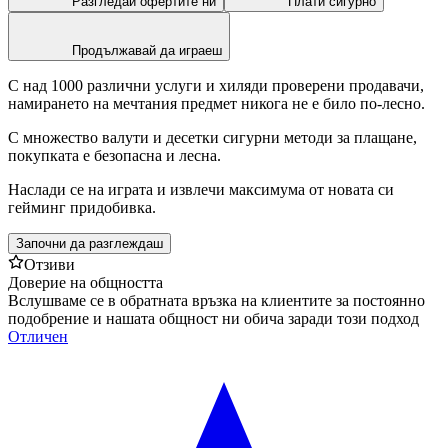
Разгледай офертите ни
Плати сигурно
Продължавай да играеш
С над 1000 различни услуги и хиляди проверени продавачи,
намирането на мечтания предмет никога не е било по-лесно.
С множество валути и десетки сигурни методи за плащане,
покупката е безопасна и лесна.
Наслади се на играта и извлечи максимума от новата си
гейминг придобивка.
Започни да разглеждаш
Отзиви
Доверие на общността
Вслушваме се в обратната връзка на клиентите за постоянно
подобрение и нашата общност ни обича заради този подход
Отличен