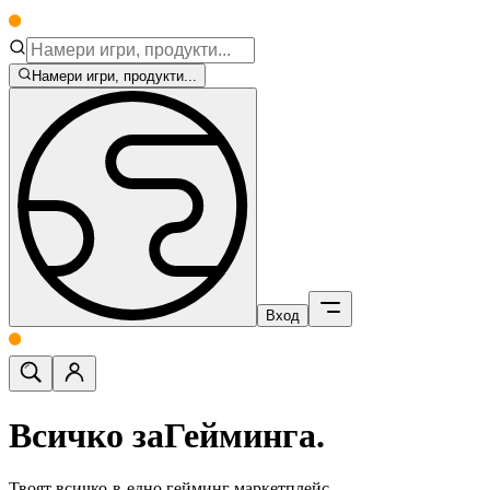
Намери игри, продукти...
Вход
Всичко за
Гейминга.
Твоят всичко-в-едно гейминг маркетплейс.