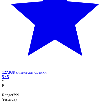
127,038
клиентски оценки
5
/ 5
“
R
Ranger799
Yesterday