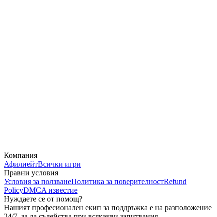
Компания
Афилиейт
Всички игри
Правни условия
Условия за ползване
Политика за поверителност
Refund
Policy
DMCA известие
Нуждаете се от помощ?
Нашият професионален екип за поддръжка е на разположение
24/7, за да съдейства при всякакви запитвания.