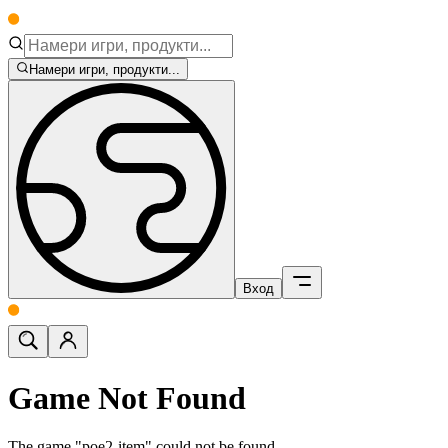
Намери игри, продукти...
Вход
Game Not Found
The game "poe2-item" could not be found.