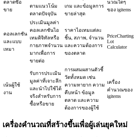
ตลาดซื้อ
นวณใดๆ
ตามแนวโน้ม
เกม และข้อมูลการ
ขาย
ของ igitems
ตลาดปัจจุบัน
ขายล่าสุด
ประเมินมูลค่า
คอลเลกชันไอ
ราคาไอเทมแต่ละ
คอลเลกชัน
PriceCharting
เทมดิจิทัลหรือ
ชิ้น, สภาพ, จำนวน
และแบบ
Lot
กายภาพจำนวน
และความต้องการ
Calculator
เหมา
มากเพื่อการ
ของตลาด
ขายต่อ
การผสมผสานตัวชี้
รับการประเมิน
วัดทั้งหมด เช่น
มูลค่าที่เจาะลึก
เครื่อง
เน้นผู้ใช้
ความหายาก ความ
และนำไปใช้ได้
คำนวณของ
งาน
คืบหน้า ข้อมูล
จริงสำหรับการ
igitems
ตลาด และความ
ซื้อหรือขาย
ต้องการของผู้ใช้
เครื่องคำนวณที่สร้างขึ้นเพื่อผู้เล่นยุคใหม่