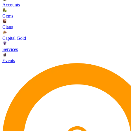
Accounts
Gems
Clans
Capital Gold
Services
Events