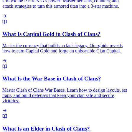
Unlock the P.E.K.K.A's power! Master her stats, counters, and
attack strategies to turn this armored titan into a 3-star machine.
What Is Capital Gold in Clash of Clans?
Master the currency that builds a clan's legacy. Our guide reveals
how to earn Capital Gold and forge an unbeatable Clan Capital.
What Is the War Base in Clash of Clans?
Master Clash of Clans War Bases. Learn how to design layouts, set
traps, and build defenses that keep your clan safe and secure
victories.
What Is an Elder in Clash of Clans?