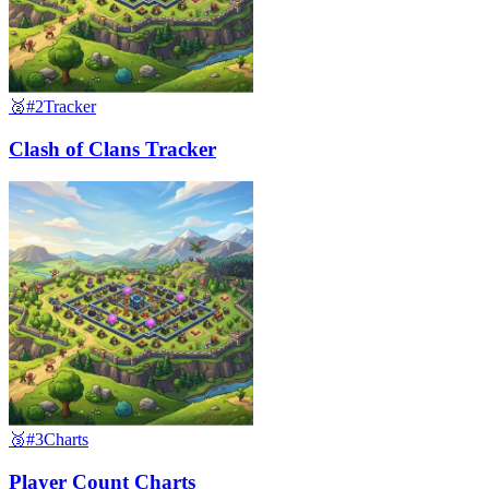
🥈
#2
Tracker
Clash of Clans Tracker
🥉
#3
Charts
Player Count Charts