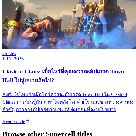
Guides
Jul 7, 2026
Clash of Clans: เมื่อไหร่ที่คุณควรจะอัปเกรด Town
Hall ไปสู่เลเวลถัดไป?
สงสัยใช่ไหมว่าเมื่อไหร่ควรจะอัปเกรด Town Hall ใน Clash of
Clans? มาเรียนรู้กันว่าทำไมพลังโจมตี ฮีโร่ และช่างที่ว่างงานถึง
สำคัญกว่าการอัปเกรดกำแพงให้เต็มก่อนที่จะขยับขยาย
Read article
Browse other
Supercell
titles