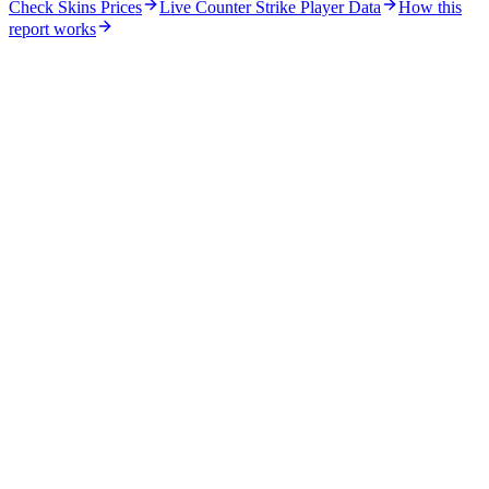
Check Skins Prices
Live Counter Strike Player Data
How this
report works