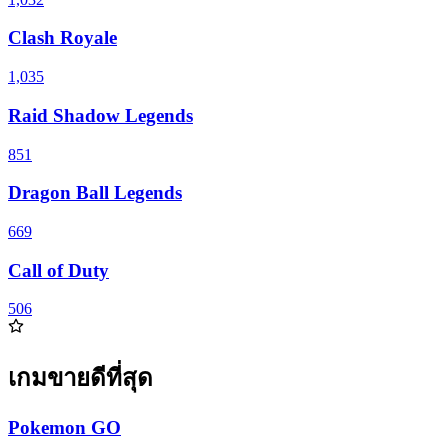
Clash Royale
1,035
Raid Shadow Legends
851
Dragon Ball Legends
669
Call of Duty
506
เกมขายดีที่สุด
Pokemon GO