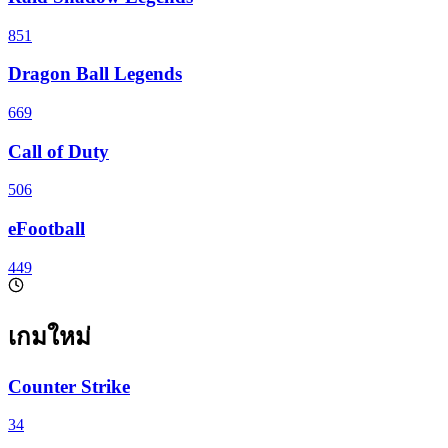
851
Dragon Ball Legends
669
Call of Duty
506
eFootball
449
เกมใหม่
Counter Strike
34