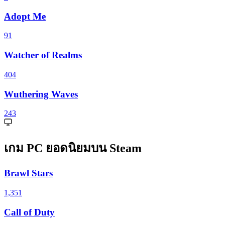
Adopt Me
91
Watcher of Realms
404
Wuthering Waves
243
เกม PC ยอดนิยมบน Steam
Brawl Stars
1,351
Call of Duty