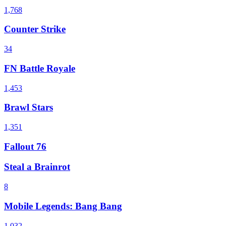
1,768
Counter Strike
34
FN Battle Royale
1,453
Brawl Stars
1,351
Fallout 76
Steal a Brainrot
8
Mobile Legends: Bang Bang
1,032