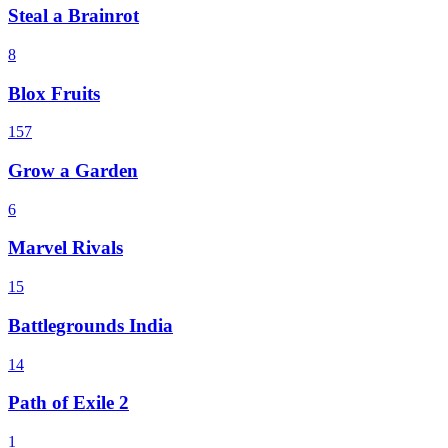
Steal a Brainrot
8
Blox Fruits
157
Grow a Garden
6
Marvel Rivals
15
Battlegrounds India
14
Path of Exile 2
1