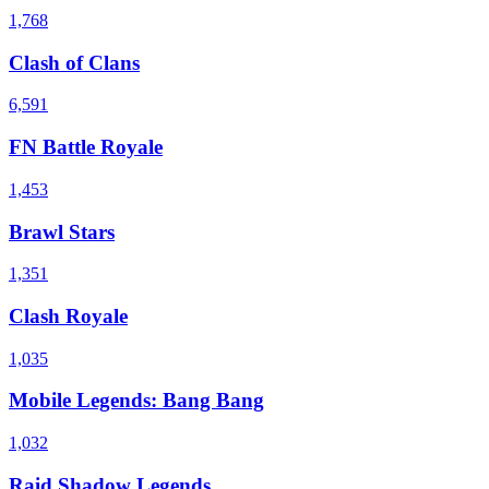
1,768
Clash of Clans
6,591
FN Battle Royale
1,453
Brawl Stars
1,351
Clash Royale
1,035
Mobile Legends: Bang Bang
1,032
Raid Shadow Legends