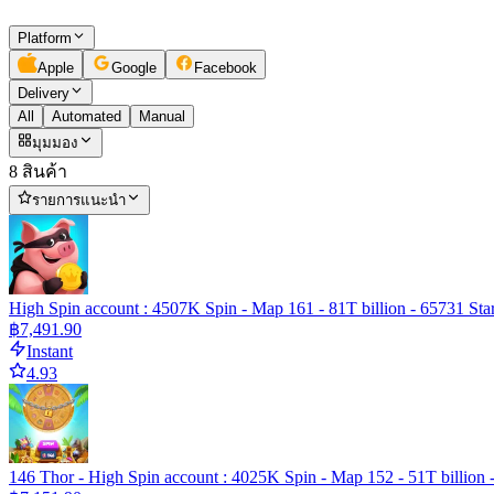
Platform
Apple
Google
Facebook
Delivery
All
Automated
Manual
มุมมอง
8 สินค้า
รายการแนะนำ
High Spin account : 4507K Spin - Map 161 - 81T billion - 65731 Sta
฿7,491.90
Instant
4.93
146 Thor - High Spin account : 4025K Spin - Map 152 - 51T billion 