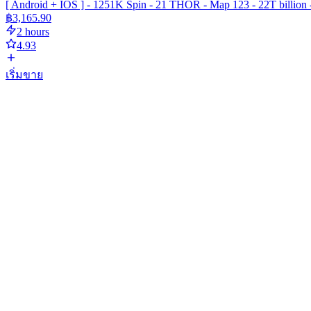
[ Android + IOS ] - 1251K Spin - 21 THOR - Map 123 - 22T billion 
฿3,165.90
2 hours
4.93
เริ่มขาย