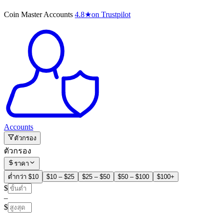
Coin Master Accounts
4.8
★
on Trustpilot
Accounts
ตัวกรอง
ตัวกรอง
ราคา
ต่ำกว่า $10
$10 – $25
$25 – $50
$50 – $100
$100+
$
–
$