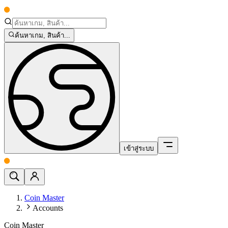
ค้นหาเกม, สินค้า...
เข้าสู่ระบบ
Coin Master
Accounts
Coin Master