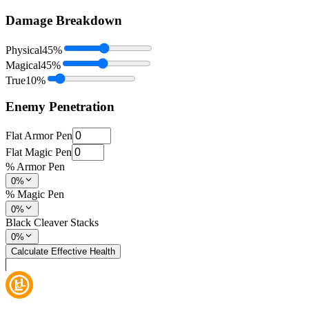
Damage Breakdown
Physical
45
%
Magical
45
%
True
10
%
Enemy Penetration
Flat Armor Pen
Flat Magic Pen
% Armor Pen
0%
% Magic Pen
0%
Black Cleaver Stacks
0%
Calculate Effective Health