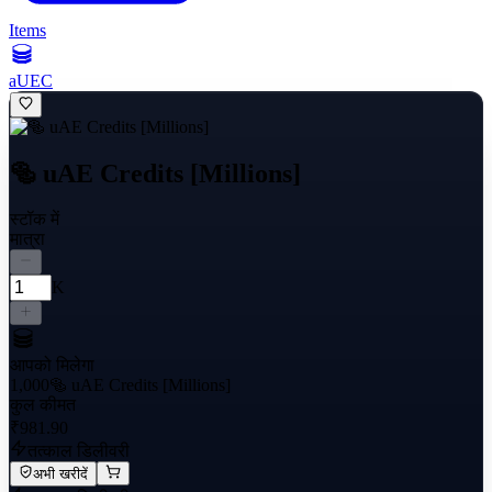
Items
aUEC
🥯 uAE Credits [Millions]
स्टॉक में
मात्रा
K
आपको मिलेगा
1,000
🥯 uAE Credits [Millions]
कुल कीमत
₹981.90
तत्काल डिलीवरी
अभी खरीदें