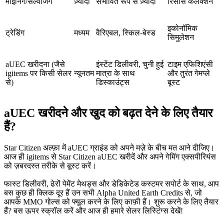
माइनिंग/सल्वेजिंग
ज़्यादा
संभावित रूप से ज़्यादा
रिसोर्स कलेक्शन
इकोनॉमिक
ट्रेडिंग
मध्यम
वैरिएबल, स्किल‑बेस्ड
सिमुलेशन
aUEC खरीदना (जैसे
इंस्टेंट डिलीवरी, चुनी हुई
टाइम एफिशिएंसी
igitems पर किसी सेलर
न्यूनतम
मात्रा के साथ
और तुरंत गेमप्ले
से)
डिस्काउंट्स
बूस्ट
aUEC खरीदने और खुद को बढ़त देने के लिए तैयार
हैं?
Star Citizen अल्फ़ा में aUEC ग्राइंड को अपने मज़े के बीच मत आने दीजिए।
आज ही igitems से Star Citizen aUEC खरीदें और अपने गेमिंग एक्सपीरियंस
को ज़बरदस्त तरीके से बूस्ट करें।
फास्ट डिलीवरी, ढेरों पेमेंट मेथड्स और डेडिकेटेड कस्टमर सपोर्ट के साथ, आप
बस कुछ ही क्लिक दूर हैं उन सभी Alpha United Earth Credits से, जो
आपके MMO गोल्स को फ्यूल करने के लिए काफ़ी हैं। शुरू करने के लिए तैयार
हैं? बस ऊपर स्क्रॉल करें और आज ही हमारे सेलर लिस्टिंग्स देखें!