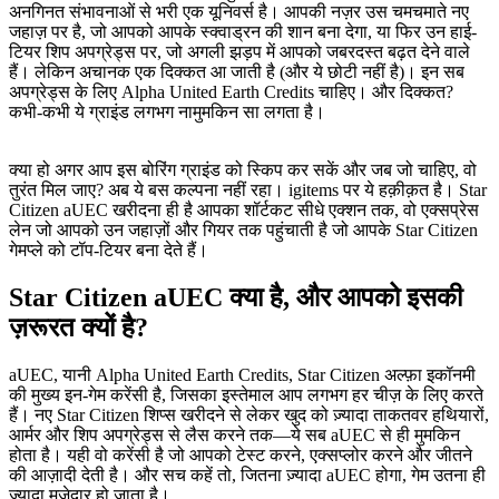
अनगिनत संभावनाओं से भरी एक यूनिवर्स है। आपकी नज़र उस चमचमाते नए
जहाज़ पर है, जो आपको आपके स्क्वाड्रन की शान बना देगा, या फिर उन हाई-
टियर शिप अपग्रेड्स पर, जो अगली झड़प में आपको जबरदस्त बढ़त देने वाले
हैं। लेकिन अचानक एक दिक्कत आ जाती है (और ये छोटी नहीं है)। इन सब
अपग्रेड्स के लिए Alpha United Earth Credits चाहिए। और दिक्कत?
कभी‑कभी ये ग्राइंड लगभग नामुमकिन सा लगता है।
क्या हो अगर आप इस बोरिंग ग्राइंड को स्किप कर सकें और जब जो चाहिए, वो
तुरंत मिल जाए? अब ये बस कल्पना नहीं रहा। igitems पर ये हक़ीक़त है। Star
Citizen aUEC खरीदना ही है आपका शॉर्टकट सीधे एक्शन तक, वो एक्सप्रेस
लेन जो आपको उन जहाज़ों और गियर तक पहुंचाती है जो आपके Star Citizen
गेमप्ले को टॉप‑टियर बना देते हैं।
Star Citizen aUEC क्या है, और आपको इसकी
ज़रूरत क्यों है?
aUEC, यानी Alpha United Earth Credits, Star Citizen अल्फ़ा इकॉनमी
की मुख्य इन‑गेम करेंसी है, जिसका इस्तेमाल आप लगभग हर चीज़ के लिए करते
हैं। नए Star Citizen शिप्स खरीदने से लेकर खुद को ज़्यादा ताकतवर हथियारों,
आर्मर और शिप अपग्रेड्स से लैस करने तक—ये सब aUEC से ही मुमकिन
होता है। यही वो करेंसी है जो आपको टेस्ट करने, एक्सप्लोर करने और जीतने
की आज़ादी देती है। और सच कहें तो, जितना ज़्यादा aUEC होगा, गेम उतना ही
ज़्यादा मज़ेदार हो जाता है।