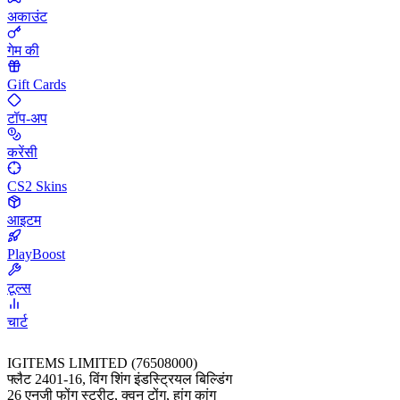
अकाउंट
गेम की
Gift Cards
टॉप-अप
करेंसी
CS2 Skins
आइटम
PlayBoost
टूल्स
चार्ट
IGITEMS LIMITED (76508000)
फ्लैट 2401-16, विंग शिंग इंडस्ट्रियल बिल्डिंग
26 एनजी फोंग स्ट्रीट, क्वुन टोंग, हांग कांग