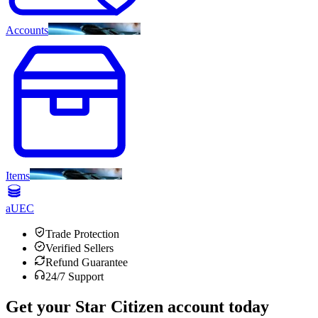
Accounts
Items
aUEC
Trade Protection
Verified Sellers
Refund Guarantee
24/7 Support
Get your
Star Citizen
account today