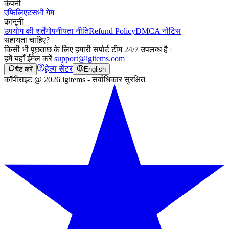
कंपनी
एफिलिएट
सभी गेम
कानूनी
उपयोग की शर्तें
गोपनीयता नीति
Refund Policy
DMCA नोटिस
सहायता चाहिए?
किसी भी पूछताछ के लिए हमारी सपोर्ट टीम 24/7 उपलब्ध है।
हमें यहाँ ईमेल करें
support@igitems.com
हेल्प सेंटर
चैट करें
English
कॉपीराइट @ 2026 igitems - सर्वाधिकार सुरक्षित