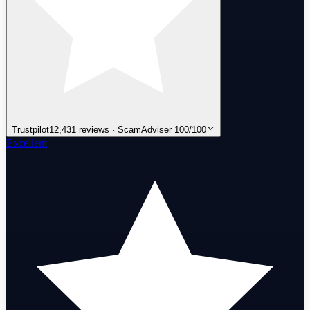
Trustpilot
12,431 reviews · ScamAdviser 100/100
Excellent