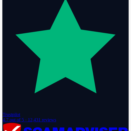
Trustpilot
4.7
out of 5 ·
12,431
reviews