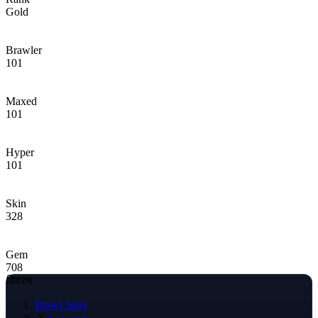
Gold
Brawler
101
Maxed
101
Hyper
101
Skin
328
Gem
708
विवरण
Brawl Stars