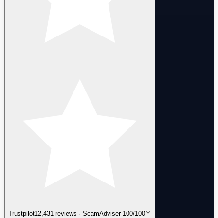
Trustpilot
12,431 reviews · ScamAdviser 100/100