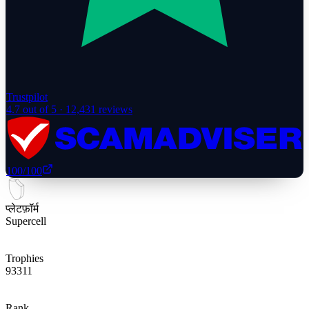
Trustpilot
4.7
out of 5 ·
12,431
reviews
100
/100
प्लेटफ़ॉर्म
Supercell
Trophies
93311
Rank