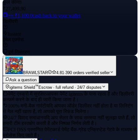
कुल कीमत
₹27,499.90
+≈ ₹1,100.0
cash back to your wallet
डिलीवरी
Instant
ईमेल एक्सेस
पूर्ण नियंत्रण
BRAWLSTAR
4.81
·
390 orders
·
verified seller
Ask a question
™
igitems Shield
Escrow · full refund · 24/7 disputes
पेमेंट एस्क्रो में सुरक्षित
आपका पेमेंट igitems के पास रहता है और डिलीवरी
कन्फर्म करने के बाद ही जारी किया जाता है।
100% मनी-बैक गारंटी
यदि आपका ऑर्डर डिलीवर नहीं होता है या लिस्टिंग
से मेल नहीं खाता है, तो आपको पूरा रिफंड मिलेगा।
24/7 विवाद समाधान
यदि आप सेलर के साथ समस्या नहीं सुलझा पाते हैं, तो
हमारी टीम हस्तक्षेप करती है और निष्पक्ष निर्णय लेती है।
PCI DSS प्रमाणित पेमेंट
कार्ड पेमेंट बैंक-ग्रेड एन्क्रिप्टेड गेटवे के माध्यम से
प्रोसेस किए जाते हैं।