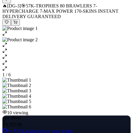
🔥[DG-3]🎯57K-TROPHIES 80 BRAWLERS 7-
HYPERCHARGE 7-MAX POWER 170-SKINS INSTANT
DELIVERY GUARANTEED
1 / 6
10
viewing
कुल कीमत
₹9,782.90
+≈ ₹391.3
cash back to your wallet