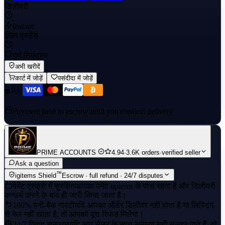
डिलीवरी
Instant
ईमेल एक्सेस
पूर्ण नियंत्रण
अभी खरीदें
कार्ट में जोड़ें
पसंदीदा में जोड़ें
Payment held in escrow until you confirm delivery
PRIME ACCOUNTS
4.94
·
3.6K orders
·
verified seller
Ask a question
™
igitems Shield
Escrow · full refund · 24/7 disputes
पेमेंट एस्क्रो में सुरक्षित
आपका पेमेंट igitems के पास रहता है और डिलीवरी
कन्फर्म करने के बाद ही जारी किया जाता है।
100% मनी-बैक गारंटी
यदि आपका ऑर्डर डिलीवर नहीं होता है या लिस्टिंग
से मेल नहीं खाता है, तो आपको पूरा रिफंड मिलेगा।
24/7 विवाद समाधान
यदि आप सेलर के साथ समस्या नहीं सुलझा पाते हैं, तो