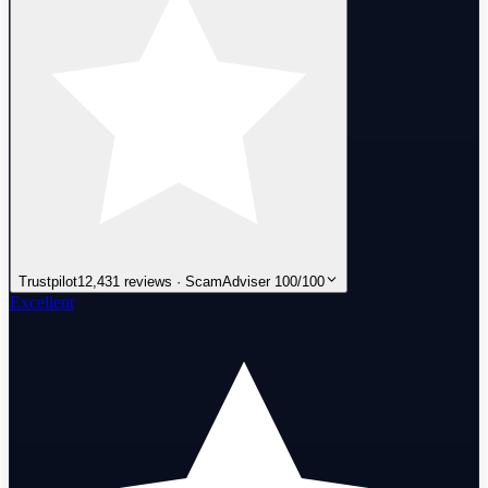
Trustpilot
12,431 reviews · ScamAdviser 100/100
Excellent