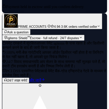
Payment held in escrow until you confirm delivery
PRIME ACCOUNTS
4.94
·
3.6K orders
·
verified seller
Ask a question
™
igitems Shield
Escrow · full refund · 24/7 disputes
पेमेंट एस्क्रो में सुरक्षित
आपका पेमेंट igitems के पास रहता है और डिलीवरी
कन्फर्म करने के बाद ही जारी किया जाता है।
100% मनी-बैक गारंटी
यदि आपका ऑर्डर डिलीवर नहीं होता है या लिस्टिंग
से मेल नहीं खाता है, तो आपको पूरा रिफंड मिलेगा।
24/7 विवाद समाधान
यदि आप सेलर के साथ समस्या नहीं सुलझा पाते हैं, तो
हमारी टीम हस्तक्षेप करती है और निष्पक्ष निर्णय लेती है।
PCI DSS प्रमाणित पेमेंट
कार्ड पेमेंट बैंक-ग्रेड एन्क्रिप्टेड गेटवे के माध्यम से
प्रोसेस किए जाते हैं।
और जानें
24/7 लाइव सपोर्ट