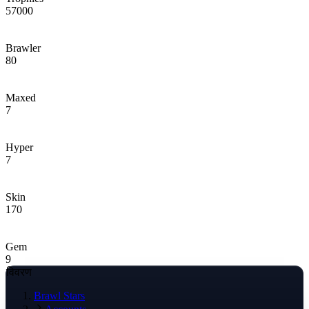
57000
Brawler
80
Maxed
7
Hyper
7
Skin
170
Gem
9
विवरण
Brawl Stars