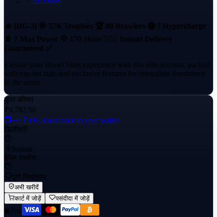
Accounts
🔥 [DG-3] 🎯 57K Trophies 🏆 80 Brawlers 🧌 7 Hypercharge
🔋 7 Max Power 🦅 170 Skins 🦹🏻‍♀️ Instant Delivery
Guaranteed ✅
Elevate your Brawl Stars experience with this elite account, packed
with top-tier stats and exclusive features for immediate dominance
in the arena.
कुल कीमत
₹9,782.90
+≈ ₹391.3
cash back to your wallet
डिलीवरी
Instant
ईमेल एक्सेस
पूर्ण नियंत्रण
अभी खरीदें
कार्ट में जोड़ें
पसंदीदा में जोड़ें