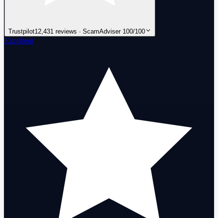
Trustpilot
12,431 reviews · ScamAdviser 100/100
Excellent