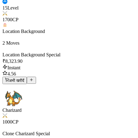
15
Level
1700
CP
Location Background
2 Moves
Location Background
Special
₹8,323.90
Instant
4.56
अभी खरीदें
Charizard
1000
CP
Clone Charizard
Special