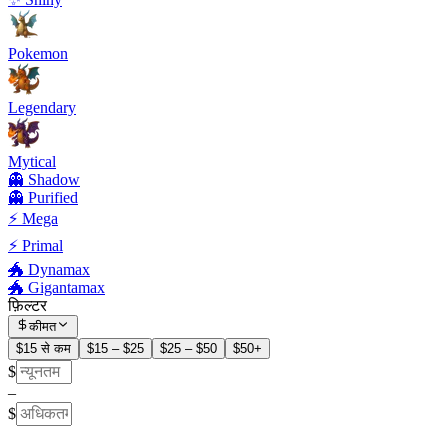
Pokemon
Legendary
Mytical
👻 Shadow
👻 Purified
⚡ Mega
⚡ Primal
🐲 Dynamax
🐲 Gigantamax
फ़िल्टर
कीमत
$15 से कम
$15 – $25
$25 – $50
$50+
$
–
$