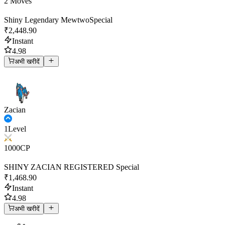
2 Moves
Shiny Legendary Mewtwo
Special
₹2,448.90
Instant
4.98
अभी खरीदें
Zacian
1
Level
1000
CP
SHINY ZACIAN REGISTERED
Special
₹1,468.90
Instant
4.98
अभी खरीदें