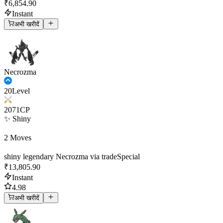
₹6,854.90
Instant
अभी खरीदें
Necrozma
20
Level
2071
CP
✨ Shiny
2 Moves
shiny legendary Necrozma via trade
Special
₹13,805.90
Instant
4.98
अभी खरीदें