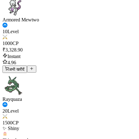
Armored Mewtwo
10
Level
1000
CP
₹3,328.90
Instant
4.96
अभी खरीदें
Rayquaza
20
Level
1500
CP
✨ Shiny