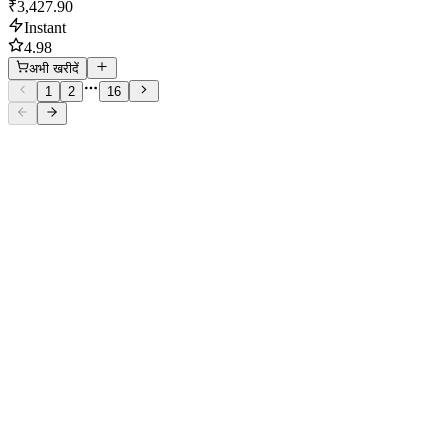
₹3,427.90
Instant
4.98
अभी खरीदें
1
2
16