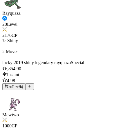
Rayquaza
20
Level
2176
CP
✨ Shiny
2 Moves
lucky 2019 shiny legendary rayquaza
Special
₹6,854.90
Instant
4.98
अभी खरीदें
Mewtwo
1000
CP