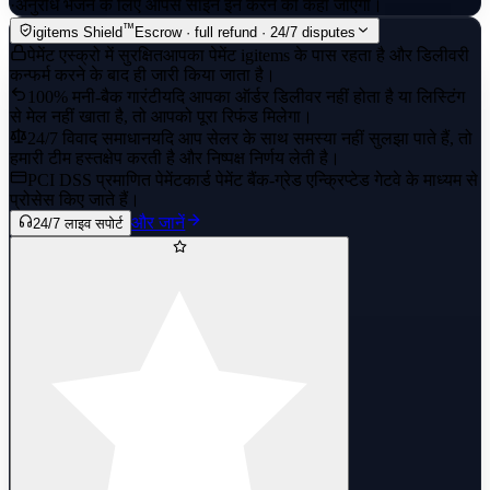
·
अनुरोध भेजने के लिए आपसे साइन इन करने को कहा जाएगा।
™
igitems Shield
Escrow · full refund · 24/7 disputes
पेमेंट एस्क्रो में सुरक्षित
आपका पेमेंट igitems के पास रहता है और डिलीवरी
कन्फर्म करने के बाद ही जारी किया जाता है।
100% मनी-बैक गारंटी
यदि आपका ऑर्डर डिलीवर नहीं होता है या लिस्टिंग
से मेल नहीं खाता है, तो आपको पूरा रिफंड मिलेगा।
24/7 विवाद समाधान
यदि आप सेलर के साथ समस्या नहीं सुलझा पाते हैं, तो
हमारी टीम हस्तक्षेप करती है और निष्पक्ष निर्णय लेती है।
PCI DSS प्रमाणित पेमेंट
कार्ड पेमेंट बैंक-ग्रेड एन्क्रिप्टेड गेटवे के माध्यम से
प्रोसेस किए जाते हैं।
और जानें
24/7 लाइव सपोर्ट