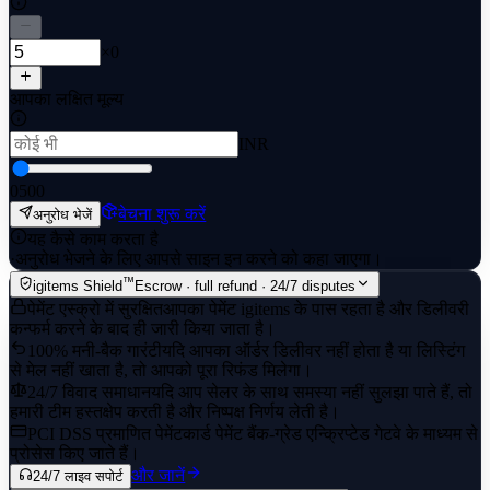
×0
आपका लक्षित मूल्य
INR
0
500
बेचना शुरू करें
अनुरोध भेजें
यह कैसे काम करता है
·
अनुरोध भेजने के लिए आपसे साइन इन करने को कहा जाएगा।
™
igitems Shield
Escrow · full refund · 24/7 disputes
पेमेंट एस्क्रो में सुरक्षित
आपका पेमेंट igitems के पास रहता है और डिलीवरी
कन्फर्म करने के बाद ही जारी किया जाता है।
100% मनी-बैक गारंटी
यदि आपका ऑर्डर डिलीवर नहीं होता है या लिस्टिंग
से मेल नहीं खाता है, तो आपको पूरा रिफंड मिलेगा।
24/7 विवाद समाधान
यदि आप सेलर के साथ समस्या नहीं सुलझा पाते हैं, तो
हमारी टीम हस्तक्षेप करती है और निष्पक्ष निर्णय लेती है।
PCI DSS प्रमाणित पेमेंट
कार्ड पेमेंट बैंक-ग्रेड एन्क्रिप्टेड गेटवे के माध्यम से
प्रोसेस किए जाते हैं।
और जानें
24/7 लाइव सपोर्ट