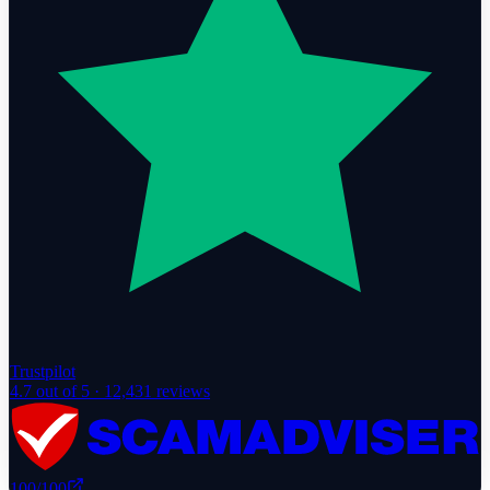
Trustpilot
4.7
out of 5 ·
12,431
reviews
100
/100