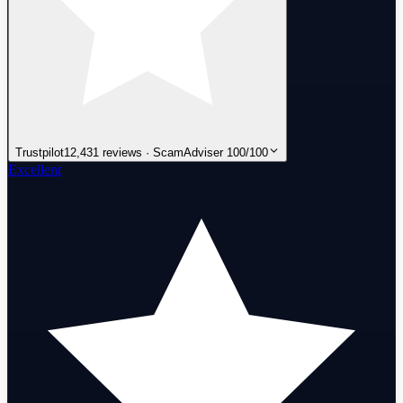
Trustpilot
12,431 reviews · ScamAdviser 100/100
Excellent