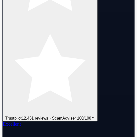
Trustpilot
12,431 reviews · ScamAdviser 100/100
Excellent