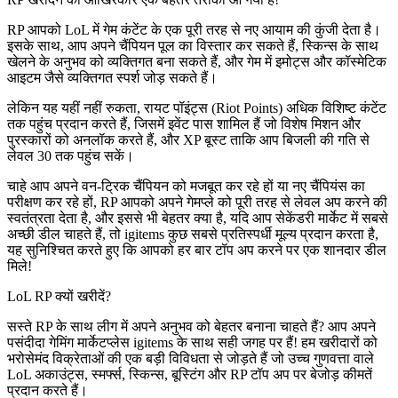
RP आपको LoL में गेम कंटेंट के एक पूरी तरह से नए आयाम की कुंजी देता है।
इसके साथ, आप अपने चैंपियन पूल का विस्तार कर सकते हैं, स्किन्स के साथ
खेलने के अनुभव को व्यक्तिगत बना सकते हैं, और गेम में इमोट्स और कॉस्मेटिक
आइटम जैसे व्यक्तिगत स्पर्श जोड़ सकते हैं।
लेकिन यह यहीं नहीं रुकता, रायट पॉइंट्स (Riot Points) अधिक विशिष्ट कंटेंट
तक पहुंच प्रदान करते हैं, जिसमें इवेंट पास शामिल हैं जो विशेष मिशन और
पुरस्कारों को अनलॉक करते हैं, और XP बूस्ट ताकि आप बिजली की गति से
लेवल 30 तक पहुंच सकें।
चाहे आप अपने वन-ट्रिक चैंपियन को मजबूत कर रहे हों या नए चैंपियंस का
परीक्षण कर रहे हों, RP आपको अपने गेमप्ले को पूरी तरह से लेवल अप करने की
स्वतंत्रता देता है, और इससे भी बेहतर क्या है, यदि आप सेकेंडरी मार्केट में सबसे
अच्छी डील चाहते हैं, तो igitems कुछ सबसे प्रतिस्पर्धी मूल्य प्रदान करता है,
यह सुनिश्चित करते हुए कि आपको हर बार टॉप अप करने पर एक शानदार डील
मिले!
LoL RP क्यों खरीदें?
सस्ते RP के साथ लीग में अपने अनुभव को बेहतर बनाना चाहते हैं? आप अपने
पसंदीदा गेमिंग मार्केटप्लेस igitems के साथ सही जगह पर हैं! हम खरीदारों को
भरोसेमंद विक्रेताओं की एक बड़ी विविधता से जोड़ते हैं जो उच्च गुणवत्ता वाले
LoL अकाउंट्स, स्मर्फ्स, स्किन्स, बूस्टिंग और RP टॉप अप पर बेजोड़ कीमतें
प्रदान करते हैं।