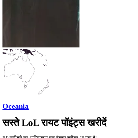
Oceania
सस्ते LoL रायट पॉइंट्स खरीदें
RP खरीदने का आखिरकार एक बेहतर तरीका आ गया है!