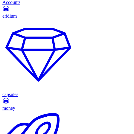
Accounts
eridium
capsules
money