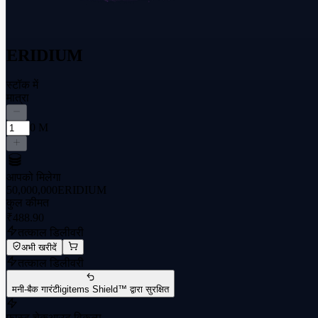
ERIDIUM
स्टॉक में
मात्रा
0 M
आपको मिलेगा
50,000,000
ERIDIUM
कुल कीमत
₹488.90
तत्काल डिलीवरी
अभी खरीदें
तत्काल डिलीवरी
मनी-बैक गारंटी
igitems Shield™ द्वारा सुरक्षित
फास्ट चेकआउट विकल्प