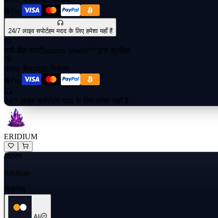
24/7 लाइव सपोर्ट
हम मदद के लिए हमेशा यहाँ हैं
मनी-बैक गारंटी
igitems Shield™ द्वारा सुरक्षित
फास्ट चेकआउट विकल्प
24/7 लाइव सपोर्ट
हम मदद के लिए हमेशा यहाँ हैं
ERIDIUM
विवरण
Eridium
विक्रेता
Ali