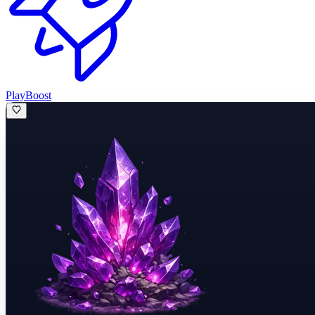
PlayBoost