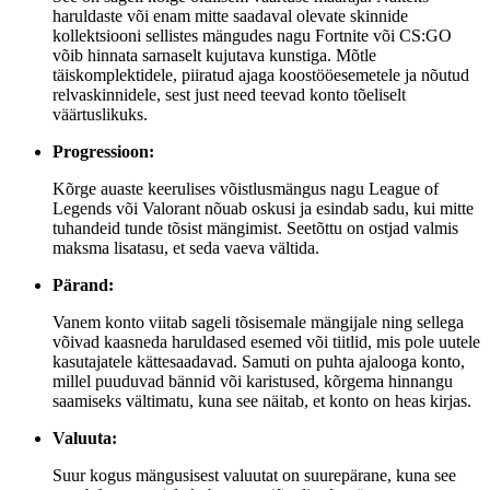
haruldaste või enam mitte saadaval olevate skinnide
kollektsiooni sellistes mängudes nagu Fortnite või CS:GO
võib hinnata sarnaselt kujutava kunstiga. Mõtle
täiskomplektidele, piiratud ajaga koostööesemetele ja nõutud
relvaskinnidele, sest just need teevad konto tõeliselt
väärtuslikuks.
Progressioon:
Kõrge auaste keerulises võistlusmängus nagu League of
Legends või Valorant nõuab oskusi ja esindab sadu, kui mitte
tuhandeid tunde tõsist mängimist. Seetõttu on ostjad valmis
maksma lisatasu, et seda vaeva vältida.
Pärand:
Vanem konto viitab sageli tõsisemale mängijale ning sellega
võivad kaasneda haruldased esemed või tiitlid, mis pole uutele
kasutajatele kättesaadavad. Samuti on puhta ajalooga konto,
millel puuduvad bännid või karistused, kõrgema hinnangu
saamiseks vältimatu, kuna see näitab, et konto on heas kirjas.
Valuuta:
Suur kogus mängusisest valuutat on suurepärane, kuna see