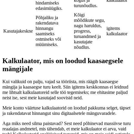
kogus ja
kalkulaator
hindamiseks
turunõudlus.
edasimüügiks.
Kõigi
Põhjaliku ja
mõõdikute segu,
rakendatava
nagu haruldus,
hinnangu
igitems
Kasutajakeskne
progress,
saamiseks
kalkulaator
turuandmed ja
ostmiseks või
kasutajate
müümiseks.
nõudlus.
Kalkulaator, mis on loodud kaasaegsele
mängijale
Kui valikuid on palju, vajad sa tööriista, mis räägib kaasaegse
mängija ja kaasaegse turu keelt. Siin igitems keskkonnas ei leidnud
me lihtsalt kalkulaatoreid selle töö tegemiseks; me ehitasime paljud
neist ise, sest meie kasutajad soovisid neid.
Meie konto väärtuse kalkulaatorid on loodud pakkuma selget, täpset
ja rakendatavat hinnangut sinu digitaalsetele mänguvaradele.
Aga miks need silma paistavad? Sest need põhinevad massiivse turu
reaalajas andmetel, mis tähendab, et meie kalkulaator ei arva, vaid