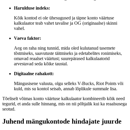
Harulduse indeks:
Kõik kontod ei ole ühesugused ja täpne konto väärtuse
kalkulaator teab vahet tavalise ja OG (originaalse) skinni
vahel.
Vaeva faktor:
Aeg on raha ning tunnid, mida oled kulutanud tasemete
tõstmiseks, saavutuste täitmiseks ja edetabelites ronimiseks,
omavad reaalset väärtust; suurepärased kalkulaatorid
arvestavad seda kõike taustal.
Digitaalne rahakott:
Mängusisene valuuta, olgu selleks V-Bucks, Riot Points või
kuld, mis su kontol seisab, annab lõplikule summale lisa.
Tõeliselt võimas konto väärtuse kalkulaator kombineerib kõik need
tegurid, et anda sulle hinnang, mis on nii põhjalik kui ka reaalsusega
seotud.
Juhend mängukontode hindajate juurde