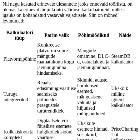
Nii nagu kasutad erinevate ülesannete jaoks erinevaid tööriistu, on
olemas ka erinevat tüüpi konto väärtuse kalkulaatoreid, millest
igaüks on kohandatud vastavalt vajadusele. Siin on mõned
levinumad:
Kalkulaatori
Parim valik
Põhimõõdikud
Näide
tüüp
Konkreetse
platvormi suure
Mängude
mängude
omamine, DLC-
SteamDB
Platvormipõhine
raamatukogu kogu
d, ostuajalugu ja
kalkulaator
jaemüügihinna
jaemüügihinnad.
hindamiseks.
Skinnid, auaste,
Reaalse
haruldased
edasimüügiväärtuse
Ükskõik
esemed,
Turuga
saamiseks
milline
mängusisene
integreeritud
põhinedes
igitems
valuuta ja
praegustele
kalkulaator
hiljutised
turutrendidele.
müügiandmed.
Digitaalsete või
Üksikute
füüsiliste esemete
esemete hinnad,
PriceCharting
Kollektsioon ja
hulgikollektsiooni
seisukord,
Lot
komplekt
väärtuse