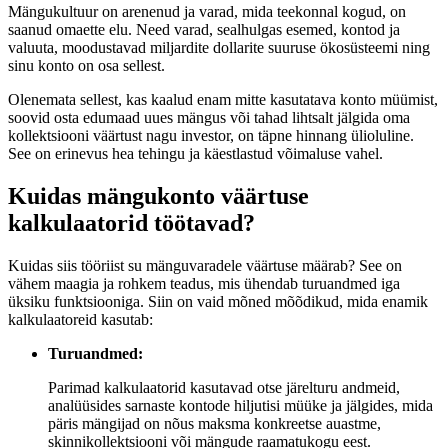
Mängukultuur on arenenud ja varad, mida teekonnal kogud, on
saanud omaette elu. Need varad, sealhulgas esemed, kontod ja
valuuta, moodustavad miljardite dollarite suuruse ökosüsteemi ning
sinu konto on osa sellest.
Olenemata sellest, kas kaalud enam mitte kasutatava konto müümist,
soovid osta edumaad uues mängus või tahad lihtsalt jälgida oma
kollektsiooni väärtust nagu investor, on täpne hinnang ülioluline.
See on erinevus hea tehingu ja käestlastud võimaluse vahel.
Kuidas mängukonto väärtuse
kalkulaatorid töötavad?
Kuidas siis tööriist su mänguvaradele väärtuse määrab? See on
vähem maagia ja rohkem teadus, mis ühendab turuandmed iga
üksiku funktsiooniga. Siin on vaid mõned mõõdikud, mida enamik
kalkulaatoreid kasutab:
Turuandmed:
Parimad kalkulaatorid kasutavad otse järelturu andmeid,
analüüsides sarnaste kontode hiljutisi müüke ja jälgides, mida
päris mängijad on nõus maksma konkreetse auastme,
skinnikollektsiooni või mängude raamatukogu eest.