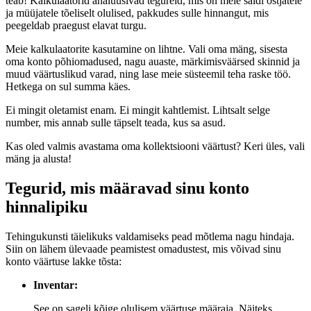
teab! Kalkulaatorid analüüsivad tegureid, mis on meie saidi ostjatele
ja müüjatele tõeliselt olulised, pakkudes sulle hinnangut, mis
peegeldab praegust elavat turgu.
Meie kalkulaatorite kasutamine on lihtne. Vali oma mäng, sisesta
oma konto põhiomadused, nagu auaste, märkimisväärsed skinnid ja
muud väärtuslikud varad, ning lase meie süsteemil teha raske töö.
Hetkega on sul summa käes.
Ei mingit oletamist enam. Ei mingit kahtlemist. Lihtsalt selge
number, mis annab sulle täpselt teada, kus sa asud.
Kas oled valmis avastama oma kollektsiooni väärtust? Keri üles, vali
mäng ja alusta!
Tegurid, mis määravad sinu konto
hinnalipiku
Tehingukunsti täielikuks valdamiseks pead mõtlema nagu hindaja.
Siin on lähem ülevaade peamistest omadustest, mis võivad sinu
konto väärtuse lakke tõsta:
Inventar:
See on sageli kõige olulisem väärtuse määraja. Näiteks