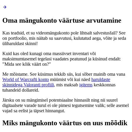
Oma mängukonto väärtuse arvutamine
Kas teadsid, et su videomängukonto pole lihtsalt salvestusfail? See
on portfoolio, mis näitab su saavutusi, kulutatud aega, võite ja seda
üliharuldast skinni!
Kuid kas oled kunagi oma massiivset inventari või
maksimumtasemel tegelasi vaadates peatunud ja küsinud endalt:
"Mida see kõik väärt on?"
Me mõistame. See küsimus tekkib siis, kui sõber mainib oma vana
World of Warcrafti konto
müümist või kui näed
haruldaste
skinnidega Valoranti profiili
, mis maksab
igitems
keskkonnas
tuhandeid dollareid.
Järsku on su mängimisel potentsiaalne hinnasilt ning nii suurel
digitaalsete varade turul ei ole pimesi tegutsemine valik; selle asemel
vajad sa eelist ja täpset hinnangut.
Miks mängukonto väärtus on uus mõõdik